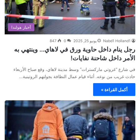
أخبار هولندا
Nabd1 Holland1
يونيو 25, 2025
0
847
رجل ينام داخل حاوية ورق في لاهاي… وينتهي به
الأمر داخل شاحنة نفايات!
في شارع “غروتي ماركسترات” وسط مدينة لاهاي، وقع صباح الأربعاء
حادث غريب من نوعه. أثناء قيام عمال النظافة بجولتهم الروتينية…
أكمل القراءة »