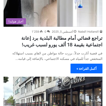
أخبار هولندا
Nabd1 Holland1
أغسطس 5, 2025
0
1٬259
تراجع قضائي أمام مطالبة البلدية برد إعانة
اجتماعية بقيمة 18 ألف يورو لسبب غريب!
في قضية أثارت جدلاً، برزت حالة مواطن من لاهاي بسبب استهلاكه
المنخفض جداً للمياه في مسكنه الاجتماعي، بالإضافة إلى قيامه…
أكمل القراءة »