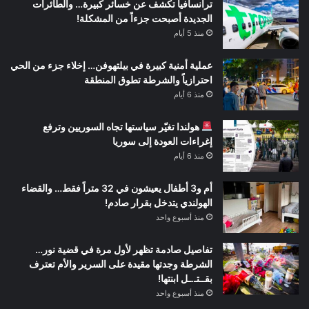
ترانسافيا تكشف عن خسائر كبيرة… والطائرات
الجديدة أصبحت جزءاً من المشكلة!
منذ 5 أيام
عملية أمنية كبيرة في بيلتهوفن… إخلاء جزء من الحي
احترازياً والشرطة تطوق المنطقة
منذ 6 أيام
هولندا تغيّر سياستها تجاه السوريين وترفع
إغراءات العودة إلى سوريا
منذ 6 أيام
أم و3 أطفال يعيشون في 32 متراً فقط… والقضاء
الهولندي يتدخل بقرار صادم!
منذ أسبوع واحد
تفاصيل صادمة تظهر لأول مرة في قضية نور…
الشرطة وجدتها مقيدة على السرير والأم تعترف
بقــتـ.ـل ابنتها!
منذ أسبوع واحد