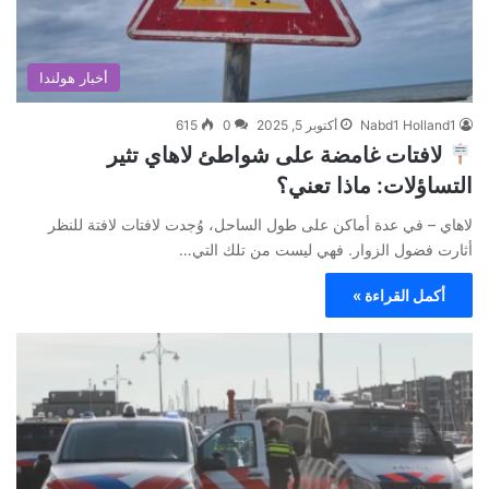
أخبار هولندا
Nabd1 Holland1
أكتوبر 5, 2025
0
615
لافتات غامضة على شواطئ لاهاي تثير
التساؤلات: ماذا تعني؟
لاهاي – في عدة أماكن على طول الساحل، وُجدت لافتات لافتة للنظر
أثارت فضول الزوار. فهي ليست من تلك التي…
أكمل القراءة »