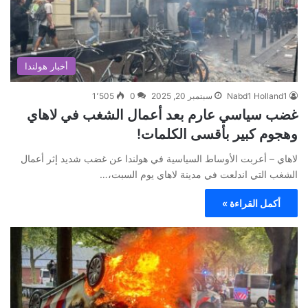
أخبار هولندا
Nabd1 Holland1
سبتمبر 20, 2025
0
1٬505
غضب سياسي عارم بعد أعمال الشغب في لاهاي
وهجوم كبير بأقسى الكلمات!
لاهاي – أعربت الأوساط السياسية في هولندا عن غضب شديد إثر أعمال
الشغب التي اندلعت في مدينة لاهاي يوم السبت،…
أكمل القراءة »