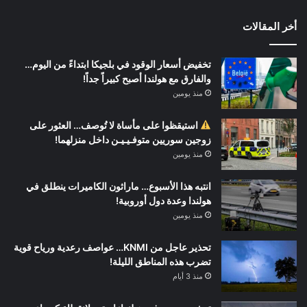
أخر المقالات
تخفيض أسعار الوقود في بلجيكا ابتداءً من اليوم…
والفارق مع هولندا أصبح كبيراً جداً!
منذ يومين
استيقظوا على مأساة لا تُوصف… العثور على
زوجين سوريين متوفـيـيـن داخل منزلهما!
منذ يومين
انتبه هذا الأسبوع… ماراثون الكاميرات ينطلق في
هولندا وعدة دول أوروبية!
منذ يومين
تحذير عاجل من KNMI… عواصف رعدية ورياح قوية
تضرب هذه المناطق الليلة!
منذ 3 أيام