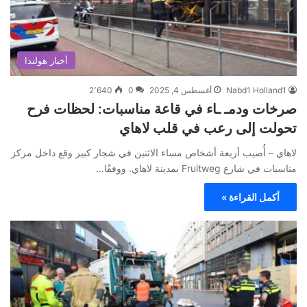
أخبار هولندا
Nabd1 Holland1
أغسطس 4, 2025
0
2٬640
صرخات ودمـ ـاء في قاعة مناسبات: لحظات فرح
تحولت إلى رعب في قلب لاهاي
لاهاي – أُصيب أربعة أشخاص مساء الاثنين في شجار كبير وقع داخل مركز
مناسبات في شارع Fruitweg بمدينة لاهاي. ووفقًا…
أكمل القراءة »