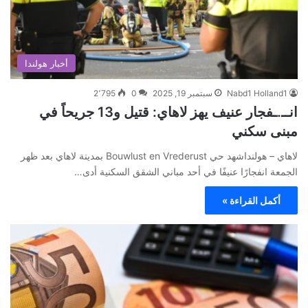
أخبار هولندا
Nabd1 Holland1
سبتمبر 19, 2025
0
2٬795
انــ.ـفجار عنيف يهز لاهاي: قتيل و13 جريحاً في
مبنى سكني
لاهاي – هولنداشهد حي Bouwlust en Vrederust بمدينة لاهاي بعد ظهر
الجمعة انفجارًا عنيفًا في أحد مباني الشقق السكنية أدى…
أكمل القراءة »