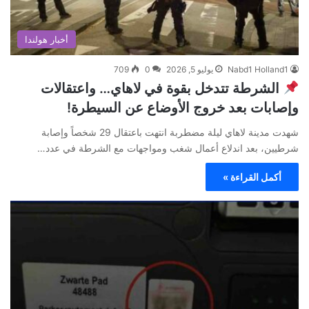
أخبار هولندا
Nabd1 Holland1
يوليو 5, 2026
0
709
الشرطة تتدخل بقوة في لاهاي… واعتقالات
وإصابات بعد خروج الأوضاع عن السيطرة!
شهدت مدينة لاهاي ليلة مضطربة انتهت باعتقال 29 شخصاً وإصابة
شرطيين، بعد اندلاع أعمال شغب ومواجهات مع الشرطة في عدد…
أكمل القراءة »