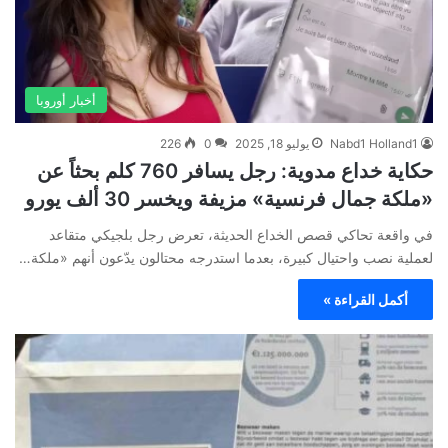
أخبار أوروبا
Nabd1 Holland1
يوليو 18, 2025
0
226
حكاية خداع مدوية: رجل يسافر 760 كلم بحثاً عن
«ملكة جمال فرنسية» مزيفة ويخسر 30 ألف يورو
في واقعة تحاكي قصص الخداع الحديثة، تعرض رجل بلجيكي متقاعد
لعملية نصب واحتيال كبيرة، بعدما استدرجه محتالون يدّعون أنهم «ملكة…
أكمل القراءة »