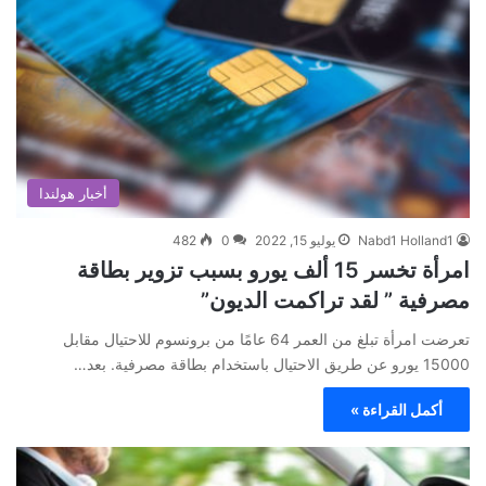
أخبار هولندا
Nabd1 Holland1
يوليو 15, 2022
0
482
امرأة تخسر 15 ألف يورو بسبب تزوير بطاقة
مصرفية ” لقد تراكمت الديون”
تعرضت امرأة تبلغ من العمر 64 عامًا من برونسوم للاحتيال مقابل
15000 يورو عن طريق الاحتيال باستخدام بطاقة مصرفية. بعد…
أكمل القراءة »