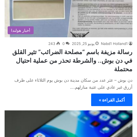
أخبار هولندا
Nabd1 Holland1
يونيو 25, 2025
0
243
رسالة مزيفة باسم “مصلحة الضرائب” تثير القلق
في دن بوش.. والشرطة تحذر من عملية احتيال
محتملة
دن بوش – عثر عدد من سكان مدينة دن بوش يوم الثلاثاء على ظرف
أزرق غير عادي على عتبة منازلهم.…
أكمل القراءة »