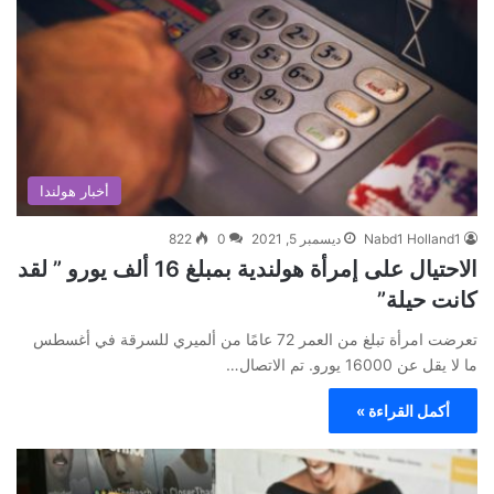
أخبار هولندا
Nabd1 Holland1
ديسمبر 5, 2021
0
822
الاحتيال على إمرأة هولندية بمبلغ 16 ألف يورو ” لقد
كانت حيلة”
تعرضت امرأة تبلغ من العمر 72 عامًا من ألميري للسرقة في أغسطس
ما لا يقل عن 16000 يورو. تم الاتصال…
أكمل القراءة »