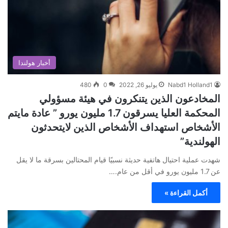
أخبار هولندا
Nabd1 Holland1
يوليو 26, 2022
0
480
المخادعون الذين يتنكرون في هيئة مسؤولي
المحكمة العليا يسرقون 1.7 مليون يورو ” عادة مايتم
الأشخاص استهداف الأشخاص الذين لايتحدثون
الهولندية”
شهدت عملية احتيال هاتفية حديثة نسبيًا قيام المحتالين بسرقة ما لا يقل
عن 1.7 مليون يورو في أقل من عام.…
أكمل القراءة »