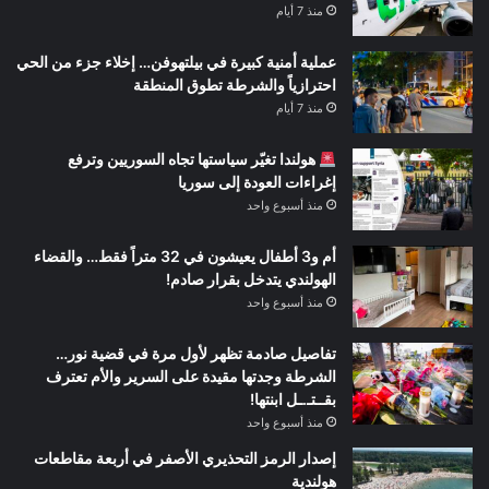
منذ 7 أيام
عملية أمنية كبيرة في بيلتهوفن… إخلاء جزء من الحي
احترازياً والشرطة تطوق المنطقة
منذ 7 أيام
هولندا تغيّر سياستها تجاه السوريين وترفع
إغراءات العودة إلى سوريا
منذ أسبوع واحد
أم و3 أطفال يعيشون في 32 متراً فقط… والقضاء
الهولندي يتدخل بقرار صادم!
منذ أسبوع واحد
تفاصيل صادمة تظهر لأول مرة في قضية نور…
الشرطة وجدتها مقيدة على السرير والأم تعترف
بقــتـ.ـل ابنتها!
منذ أسبوع واحد
إصدار الرمز التحذيري الأصفر في أربعة مقاطعات
هولندية