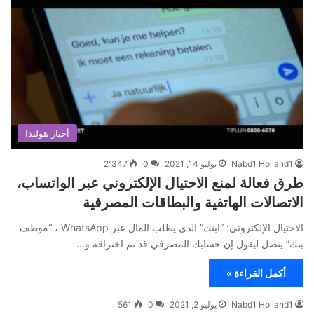
أخبار هولندا
Nabd1 Holland1
يوليو 14, 2021
0
2٬347
طرق فعالة لمنع الاحتيال الإلكتروني عبر الواتساب،
الاتصالات الهاتفية والبطاقات المصرفية
الاحتيال الإلكتروني: “ابنك” الذي يطلب المال عبر WhatsApp ، “موظف
بنك” يتصل ليقول إن حسابك المصرفي قد تم اختراقه و…
أكمل القراءة »
Nabd1 Holland1
يوليو 2, 2021
0
561