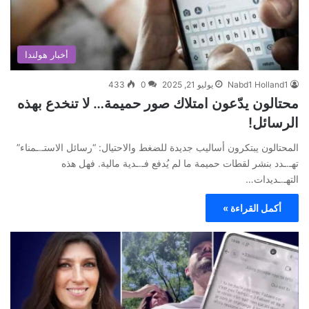
أخبار هولندا
Nabd1 Holland1
يوليو 21, 2025
0
433
محتالون يدّعون امتلاك صور حميمة… لا تنخدع بهذه
الرسائل!
المحتالون يبتكرون أساليب جديدة للضغط والاحتيال: “رسائل الاستـ.ـمناء”
تهـ.ـدد بنشر لقطات حميمة ما لم يُدفع فـ.ـدية مالية. فهل هذه
التهـ.ـديدات…
أكمل القراءة »