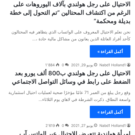
الاحتيال على رجل هولندي بآلاف اليوروهات على
الرغم من اكتشاف المحتالين “تم التحول إلى خطة
بديلة ومحكمة”
نحن نعلم الاحتيال المعروف على الواتساب الذي يتظاهر فيه المحتالون
كأحد أفراد العائلة الذين يعانون من مشاكل مالية حادة ،…
أكمل القراءة »
Nabd1 Holland1
يونيو 29, 2021
0
1٬884
الاحتيال على رجل هولندي ب800 ألف يورو بعد
الضغط على رابط في وسائل التواصل الاجتماعي
وقع رجل يبلغ من العمر 71 عامًا مؤخرًا ضحية لعمليات احتيال استثمارية
واسعة النطاق. ذكرت الشرطة في لاهاي يوم الثلاثاء…
أكمل القراءة »
Nabd1 Holland1
يونيو 27, 2021
0
2٬619
إمرأة هولندية تتعرض للاحتيال عبر الواتس آب