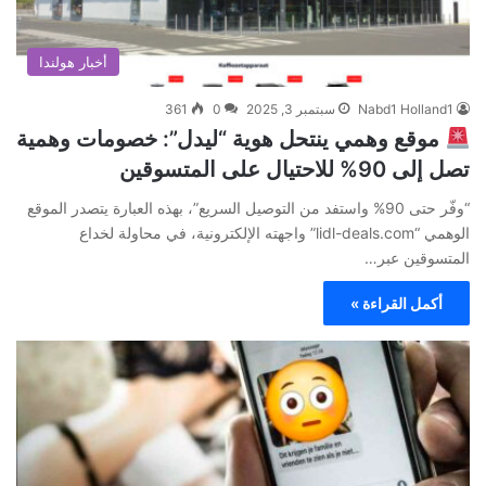
أخبار هولندا
Nabd1 Holland1
سبتمبر 3, 2025
0
361
موقع وهمي ينتحل هوية “ليدل”: خصومات وهمية
تصل إلى 90% للاحتيال على المتسوقين
“وفّر حتى 90% واستفد من التوصيل السريع”، بهذه العبارة يتصدر الموقع
الوهمي “lidl-deals.com” واجهته الإلكترونية، في محاولة لخداع
المتسوقين عبر…
أكمل القراءة »