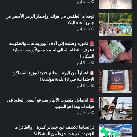
منذ 4 أيام
توقعات الطقس في هولندا وإصدار الرمز الأصفر في
جميع أنحاء البلاد
منذ 5 أيام
فاتورة وصلت إلى آلاف اليوروهات… والحكومة
تعترف: النظام الحالي لم يعد مقبولاً ويجب حماية
السكان!
منذ 5 أيام
اعتباراً من اليوم… نظام جديد لتوزيع المساكن
الاجتماعية في 13 بلدية هولندية!
منذ 6 أيام
انخفاض منسوب الأنهار سيرفع أسعار الوقود في
هولندا… وهذا هو السبب!
منذ 7 أيام
ترانسافيا تكشف عن خسائر كبيرة… والطائرات
الجديدة أصبحت جزءاً من المشكلة!