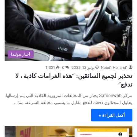
أخبار هولندا
Nabd1 Holland1
يوليو 13, 2022
0
1٬321
تحذير لجميع السائقين: “هذه الغرامات كاذبة ، لا
تدفع”
مركز Safeonweb يحذر من المخالفات المرورية الكاذبة التي يتم إرسالها.
يحاول المحتالون دفعك للدفع مقابل ما يسمى مخالفة السرعة. منذ…
أكمل القراءة »