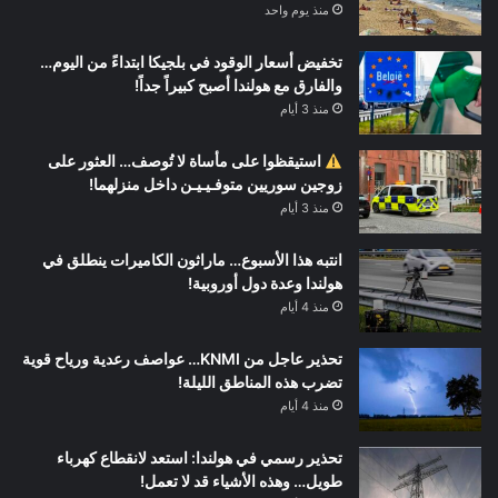
منذ يوم واحد
تخفيض أسعار الوقود في بلجيكا ابتداءً من اليوم…
والفارق مع هولندا أصبح كبيراً جداً!
منذ 3 أيام
استيقظوا على مأساة لا تُوصف… العثور على
زوجين سوريين متوفـيـيـن داخل منزلهما!
منذ 3 أيام
انتبه هذا الأسبوع… ماراثون الكاميرات ينطلق في
هولندا وعدة دول أوروبية!
منذ 4 أيام
تحذير عاجل من KNMI… عواصف رعدية ورياح قوية
تضرب هذه المناطق الليلة!
منذ 4 أيام
تحذير رسمي في هولندا: استعد لانقطاع كهرباء
طويل… وهذه الأشياء قد لا تعمل!