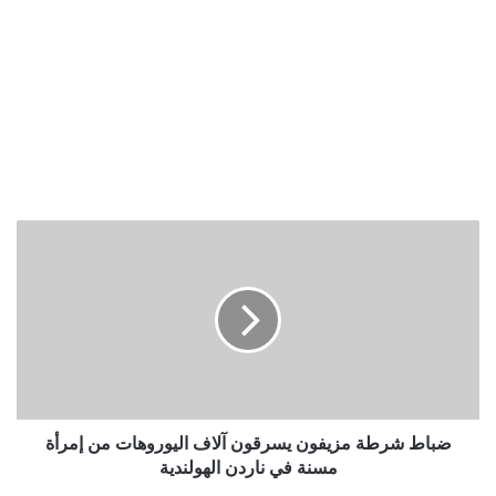
ضباط
شرطة
مزيفون
يسرقون
آلاف
اليوروهات
من
إمرأة
مسنة
في
ضباط شرطة مزيفون يسرقون آلاف اليوروهات من إمرأة
ناردن
مسنة في ناردن الهولندية
الهولندية