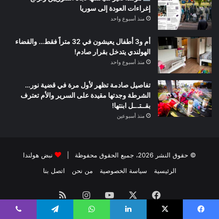
إغراءات العودة إلى سوريا
منذ أسبوع واحد
أم و3 أطفال يعيشون في 32 متراً فقط… والقضاء
الهولندي يتدخل بقرار صادم!
منذ أسبوع واحد
تفاصيل صادمة تظهر لأول مرة في قضية نور…
الشرطة وجدتها مقيدة على السرير والأم تعترف
بقــتـ.ـل ابنتها!
منذ أسبوعين
© حقوق النشر 2026، جميع الحقوق محفوظة |
نبض هولندا
الرئيسية
سياسة الخصوصية
من نحن
اتصل بنا
فيسبوك
‫X
‫YouTube
انستقرام
ملخص
الموقع
يسبوك
‫X
لينكدإن
واتساب
تيلقرام
ڤايبر