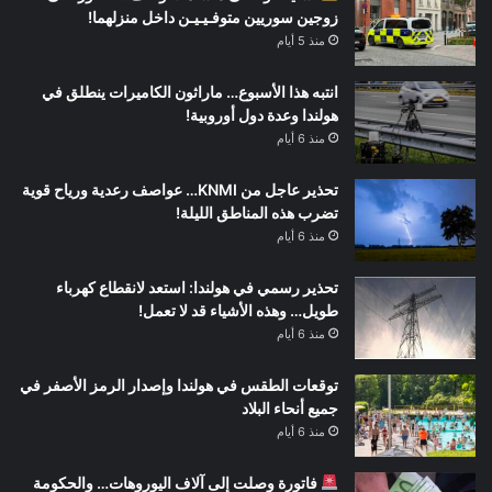
زوجين سوريين متوفـيـيـن داخل منزلهما!
منذ 5 أيام
انتبه هذا الأسبوع… ماراثون الكاميرات ينطلق في
هولندا وعدة دول أوروبية!
منذ 6 أيام
تحذير عاجل من KNMI… عواصف رعدية ورياح قوية
تضرب هذه المناطق الليلة!
منذ 6 أيام
تحذير رسمي في هولندا: استعد لانقطاع كهرباء
طويل… وهذه الأشياء قد لا تعمل!
منذ 6 أيام
توقعات الطقس في هولندا وإصدار الرمز الأصفر في
جميع أنحاء البلاد
منذ 6 أيام
فاتورة وصلت إلى آلاف اليوروهات… والحكومة