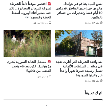
نقص المياه يتفاقم في هولندا…
اقتحموا موقعاً تابعاً للشرطة
مخزون في إحدى المناطق قد يكفي
لسرقة السجائر المصادرة… لكن
10 أيام فقط وتحذيرات من خسائر
خطأ صغير أثناء الهروب أسقط
بالملايين!
الخطة وكشفهم!
منذ 12 ساعة
منذ 16 ساعة
بعد واقعة الشرطة التي أثارت ضجة
مـقـتـل الشابة السورية بُشرى
في هولندا… السلطات الألمانية
هزّ هولندا… لكن بعد عام يتجدد
تفصل رضيعة عمرها شهراً واحداً
الغضب من عائلتها!
عن والدتها السورية!
منذ يومين
منذ 19 ساعة
اترك تعليقاً