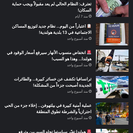
تعترف: النظام الحالي لم يعد مقبولاً ويجب حماية
السكان!
منذ 7 أيام
اعتباراً من اليوم… نظام جديد لتوزيع المساكن
الاجتماعية في 13 بلدية هولندية!
منذ أسبوع واحد
انخفاض منسوب الأنهار سيرفع أسعار الوقود في
هولندا… وهذا هو السبب!
منذ أسبوع واحد
ترانسافيا تكشف عن خسائر كبيرة… والطائرات
الجديدة أصبحت جزءاً من المشكلة!
منذ أسبوع واحد
عملية أمنية كبيرة في بيلتهوفن… إخلاء جزء من الحي
احترازياً والشرطة تطوق المنطقة
منذ أسبوع واحد
هولندا تغيّر سياستها تجاه السوريين وترفع