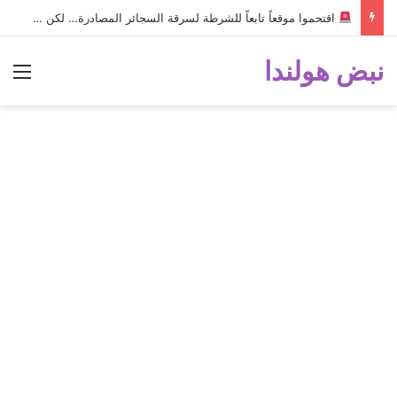
اقتحموا موقعاً تابعاً للشرطة لسرقة السجائر المصادرة… لكن خطأ صغير أثناء الهروب أسقط الخطة وكشفهم!
نبض هولندا
الق