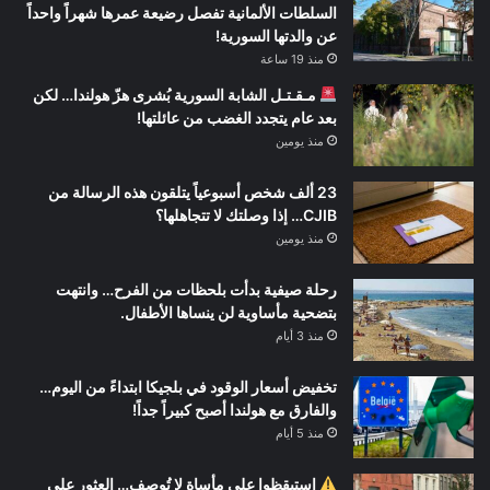
السلطات الألمانية تفصل رضيعة عمرها شهراً واحداً
عن والدتها السورية!
منذ 19 ساعة
مـقـتـل الشابة السورية بُشرى هزّ هولندا… لكن
بعد عام يتجدد الغضب من عائلتها!
منذ يومين
23 ألف شخص أسبوعياً يتلقون هذه الرسالة من
CJIB… إذا وصلتك لا تتجاهلها؟
منذ يومين
رحلة صيفية بدأت بلحظات من الفرح… وانتهت
بتضحية مأساوية لن ينساها الأطفال.
منذ 3 أيام
تخفيض أسعار الوقود في بلجيكا ابتداءً من اليوم…
والفارق مع هولندا أصبح كبيراً جداً!
منذ 5 أيام
استيقظوا على مأساة لا تُوصف… العثور على