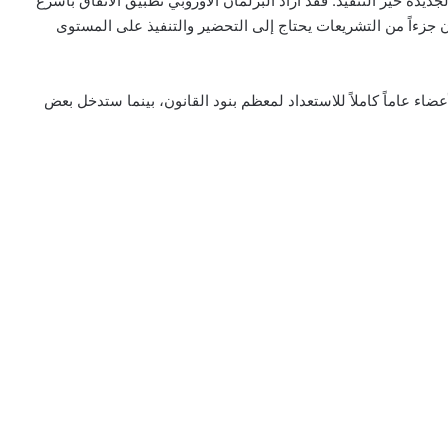
ديدة حيّز التنفيذ. فقد أراد البرلمان الأوروبي تطبيق الاتفاق بأسرع
 جزءاً من التشريعات يحتاج إلى التحضير والتنفيذ على المستوى
اء عاماً كاملاً للاستعداد لمعظم بنود القانون، بينما ستدخل بعض