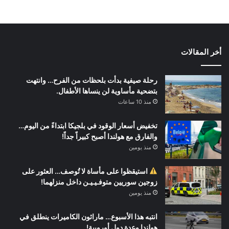
أخر المقالات
رحلة صيفية بدأت بلحظات من الفرح… وانتهت
بتضحية مأساوية لن ينساها الأطفال.
منذ 10 ساعات
تخفيض أسعار الوقود في بلجيكا ابتداءً من اليوم…
والفارق مع هولندا أصبح كبيراً جداً!
منذ يومين
استيقظوا على مأساة لا تُوصف… العثور على
زوجين سوريين متوفـيـيـن داخل منزلهما!
منذ يومين
انتبه هذا الأسبوع… ماراثون الكاميرات ينطلق في
هولندا وعدة دول أوروبية!