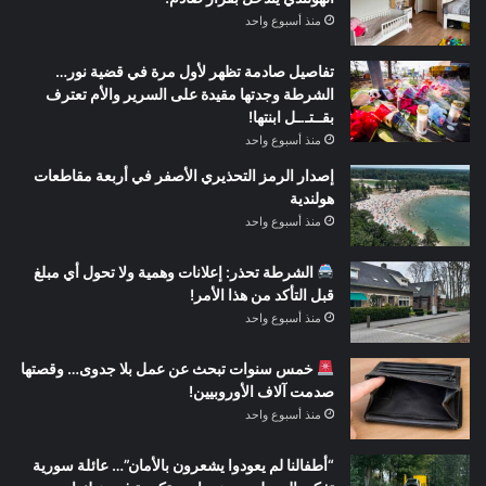
منذ أسبوع واحد
تفاصيل صادمة تظهر لأول مرة في قضية نور…
الشرطة وجدتها مقيدة على السرير والأم تعترف
بقــتـ.ـل ابنتها!
منذ أسبوع واحد
إصدار الرمز التحذيري الأصفر في أربعة مقاطعات
هولندية
منذ أسبوع واحد
الشرطة تحذر: إعلانات وهمية ولا تحول أي مبلغ
قبل التأكد من هذا الأمر!
منذ أسبوع واحد
خمس سنوات تبحث عن عمل بلا جدوى… وقصتها
صدمت آلاف الأوروبيين!
منذ أسبوع واحد
“أطفالنا لم يعودوا يشعرون بالأمان”… عائلة سورية