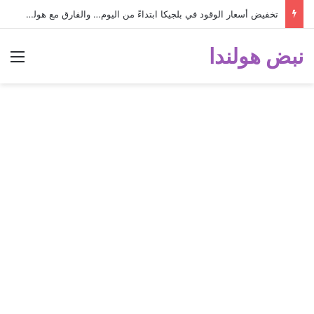
تخفيض أسعار الوقود في بلجيكا ابتداءً من اليوم… والفارق مع هولندا أصبح كبيراً جداً!
نبض هولندا
الق