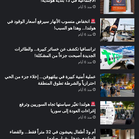
الاجتماعية في 13 بلدية هولندية!
منذ 5 أيام
انخفاض منسوب الأنهار سيرفع أسعار الوقود في
هولندا… وهذا هو السبب!
منذ 6 أيام
ترانسافيا تكشف عن خسائر كبيرة… والطائرات
الجديدة أصبحت جزءاً من المشكلة!
منذ 6 أيام
عملية أمنية كبيرة في بيلتهوفن… إخلاء جزء من الحي
احترازياً والشرطة تطوق المنطقة
منذ 6 أيام
هولندا تغيّر سياستها تجاه السوريين وترفع
إغراءات العودة إلى سوريا
منذ 6 أيام
أم و3 أطفال يعيشون في 32 متراً فقط… والقضاء
الهولندي يتدخل بقرار صادم!