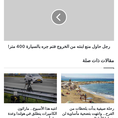
عن
حاول
وقت
منع
الانتظار
ابنته
من
الخروج
فتم
جره
بالسيارة
400
رجل حاول منع ابنته من الخروج فتم جره بالسيارة 400 متر!
متر!
مقالات ذات صلة
رحلة صيفية بدأت بلحظات من
انتبه هذا الأسبوع… ماراثون
الفرح… وانتهت بتضحية مأساوية لن
الكاميرات ينطلق في هولندا وعدة