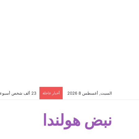
السبت, أغسطس 8 2026
أخبار عاجلة
23 ألف شخص أسبوعياً يتلقون هذه الرسالة من CJIB… إذا وصلتك لا تتجاهلها؟
نبض هولندا