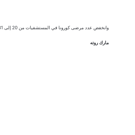
وانخفض عدد مرضى كورونا في المستشفيات من 20 إلى 2181 ، وهو أقل عدد في نحو ثلاثة أسابيع.
مارك روته