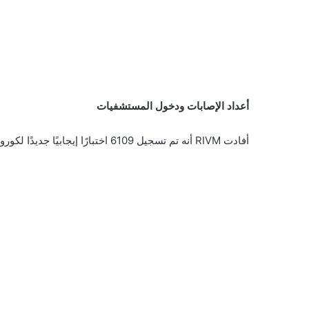
أعداد الإصابات ودخول المستشفيات
أفادت RIVM أنه تم تسجيل 6109 اختبارًا إيجابيًا جديدًا لكورونا خلال الـ 24 ساعة الماضية ، أي أكثر من 500 اختبار عن أمس.