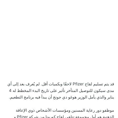
قد يتم تسليم لقاح Pfizer لاحقًا وبكميات أقل. لم يُعرف بعد إلى أي
مدى سيكون للتوصيل المتأخر تأثير على تاريخ البدء المخطط له 4
يناير والذي يأمل الوزير هوغو دي جونج أن يبدأ فيه برنامج التطعيم.
موظفو دور رعاية المسنين ومؤسسات الأشخاص ذوي الإعاقة
الذهنية هم أول مجموعة تتلقى لقاح كورونا من شركة Pfizer و