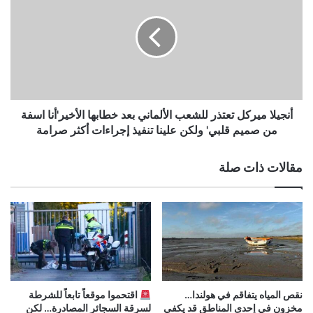
تعتذر
للشعب
الألماني
بعد
خطابها
الأخير'أنا
اسفة
من
أنجيلا ميركل تعتذر للشعب الألماني بعد خطابها الأخير'أنا اسفة
صميم
من صميم قلبي' ولكن علينا تنفيذ إجراءات أكثر صرامة
قلبي'
ولكن
مقالات ذات صلة
علينا
تنفيذ
إجراءات
أكثر
صرامة
نقص المياه يتفاقم في هولندا…
اقتحموا موقعاً تابعاً للشرطة
مخزون في إحدى المناطق قد يكفي
لسرقة السجائر المصادرة… لكن