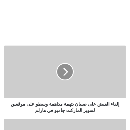
إلقاء
القبض
على
صبيان
بتهمة
مداهمة
وسطو
على
موقعين
لسوبر
إلقاء القبض على صبيان بتهمة مداهمة وسطو على موقعين
الماركت
لسوبر الماركت جامبو في هارلم
جامبو
في
أنجيلا
هارلم
ميركل