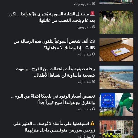
منذ يوم واحد
مـقـتـل الشابة السورية بُشرى هزّ هولندا… لكن
بعد عام يتجدد الغضب من عائلتها!
منذ يومين
23 ألف شخص أسبوعياً يتلقون هذه الرسالة من
CJIB… إذا وصلتك لا تتجاهلها؟
منذ 3 أيام
رحلة صيفية بدأت بلحظات من الفرح… وانتهت
بتضحية مأساوية لن ينساها الأطفال.
منذ 4 أيام
تخفيض أسعار الوقود في بلجيكا ابتداءً من اليوم…
والفارق مع هولندا أصبح كبيراً جداً!
منذ 5 أيام
استيقظوا على مأساة لا تُوصف… العثور على
زوجين سوريين متوفـيـيـن داخل منزلهما!
منذ 5 أيام