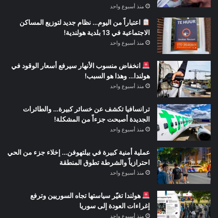
منذ أسبوع واحد
اعتباراً من اليوم… نظام جديد لتوزيع المساكن
الاجتماعية في 13 بلدية هولندية!
منذ أسبوع واحد
انخفاض منسوب الأنهار سيرفع أسعار الوقود في
هولندا… وهذا هو السبب!
منذ أسبوع واحد
ترانسافيا تكشف عن خسائر كبيرة… والطائرات
الجديدة أصبحت جزءاً من المشكلة!
منذ أسبوع واحد
عملية أمنية كبيرة في بيلتهوفن… إخلاء جزء من الحي
احترازياً والشرطة تطوق المنطقة
منذ أسبوع واحد
هولندا تغيّر سياستها تجاه السوريين وترفع
إغراءات العودة إلى سوريا
منذ أسبوع واحد