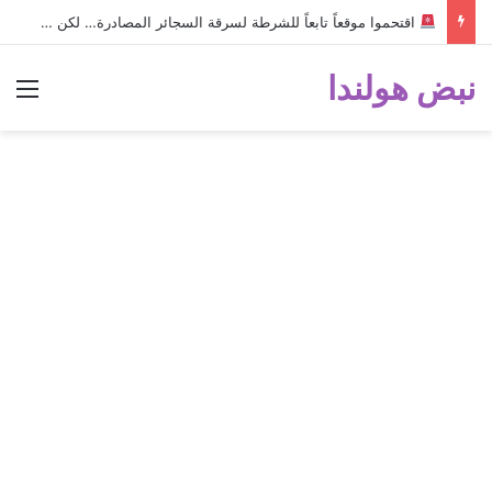
اقتحموا موقعاً تابعاً للشرطة لسرقة السجائر المصادرة… لكن خطأ صغير أثناء الهروب أسقط الخطة وكشفهم!
نبض هولندا
الق