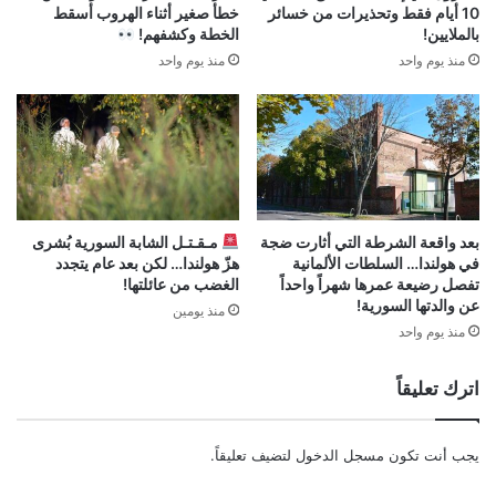
10 أيام فقط وتحذيرات من خسائر
خطأ صغير أثناء الهروب أسقط
بالملايين!
الخطة وكشفهم!
منذ يوم واحد
منذ يوم واحد
بعد واقعة الشرطة التي أثارت ضجة
مـقـتـل الشابة السورية بُشرى
في هولندا… السلطات الألمانية
هزّ هولندا… لكن بعد عام يتجدد
تفصل رضيعة عمرها شهراً واحداً
الغضب من عائلتها!
عن والدتها السورية!
منذ يومين
منذ يوم واحد
اترك تعليقاً
يجب أنت تكون
مسجل الدخول
لتضيف تعليقاً.