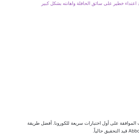
اعتداء خطير على سائق الحافلة واهانته بشكل كبير
و دي جونج (الصحة العامة) لـ NOS بأنه تمت الموافقة على أول اختبارات سريعة للكورونا. أفضل طريقة