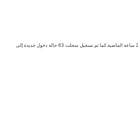
سجلت هولندا 4996 اختباراً إيجابياً جديداً لكورونا خلال الـ 24 ساعة الماضية.كما تم تسجيل سجلت 63 حالة دخول جديدة إلى