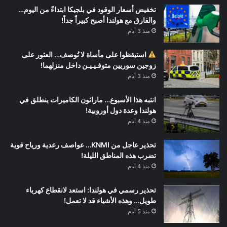
تخفيض أسعار الوقود في بلجيكا ابتداءً من اليوم…
والفارق مع هولندا أصبح كبيراً جداً!
منذ 3 أيام
استيقظوا على مأساة لا تُوصف… العثور على
زوجين سوريين متوفـيـيـن داخل منزلهما!
منذ 3 أيام
انتبه هذا الأسبوع… ماراثون الكاميرات ينطلق في
هولندا وعدة دول أوروبية!
منذ 4 أيام
تحذير عاجل من KNMI… عواصف رعدية ورياح قوية
تضرب هذه المناطق الليلة!
منذ 4 أيام
تحذير رسمي في هولندا: استعد لانقطاع كهرباء
طويل… وهذه الأشياء قد لا تعمل!
منذ 5 أيام