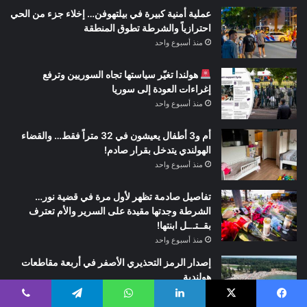
عملية أمنية كبيرة في بيلتهوفن… إخلاء جزء من الحي
احترازياً والشرطة تطوق المنطقة
منذ أسبوع واحد
هولندا تغيّر سياستها تجاه السوريين وترفع
إغراءات العودة إلى سوريا
منذ أسبوع واحد
أم و3 أطفال يعيشون في 32 متراً فقط… والقضاء
الهولندي يتدخل بقرار صادم!
منذ أسبوع واحد
تفاصيل صادمة تظهر لأول مرة في قضية نور…
الشرطة وجدتها مقيدة على السرير والأم تعترف
بقــتـ.ـل ابنتها!
منذ أسبوع واحد
إصدار الرمز التحذيري الأصفر في أربعة مقاطعات
هولندية
منذ أسبوع واحد
يسبوك
‫X
لينكدإن
واتساب
تيلقرام
ڤايبر