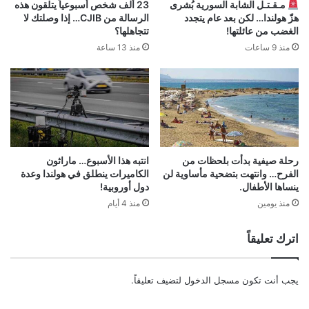
مـقـتـل الشابة السورية بُشرى
23 ألف شخص أسبوعياً يتلقون هذه
هزّ هولندا… لكن بعد عام يتجدد
الرسالة من CJIB… إذا وصلتك لا
الغضب من عائلتها!
تتجاهلها؟
منذ 9 ساعات
منذ 13 ساعة
رحلة صيفية بدأت بلحظات من
انتبه هذا الأسبوع… ماراثون
الفرح… وانتهت بتضحية مأساوية لن
الكاميرات ينطلق في هولندا وعدة
ينساها الأطفال.
دول أوروبية!
منذ يومين
منذ 4 أيام
اترك تعليقاً
يجب أنت تكون
مسجل الدخول
لتضيف تعليقاً.