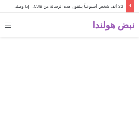
23 ألف شخص أسبوعياً يتلقون هذه الرسالة من CJIB… إذا وصلتك لا تتجاهلها؟
نبض هولندا
الق