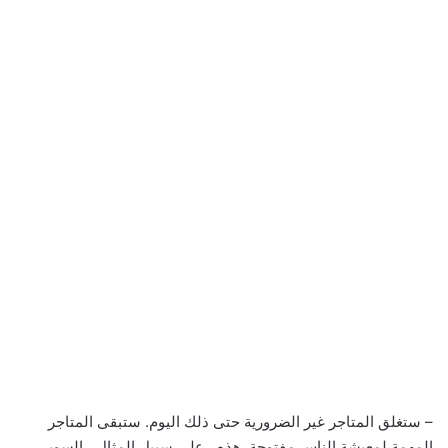
– ستغلق المتاجر غير الضرورية حتى ذلك اليوم. ستبقى المتاجر
المهمة لمعيشة الناس مفتوحة. هذه ، على سبيل المثال ، السوبر