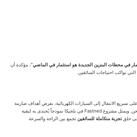
مار في محطات البنزين الجديدة هو استثمار في الماضي”
، مؤكدة أن
 التي تواكب احتياجات السائقين.
لى تسريع الانتقال إلى السيارات الكهربائية، بفرض أهداف صارمة
لخفض الانبعاثات، إلى جانب دعم مشاريع البنية التحتية للشحن. ويمثل مشروع Fastned في بلجيكا نموذجاً يُحتذى به لبقية
على خلق
تجربة متكاملة للسائقين
تجمع بين الراحة والسرعة