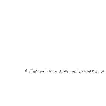
ي بلجيكا ابتداءً من اليوم… والفارق مع هولندا أصبح كبيراً جداً!