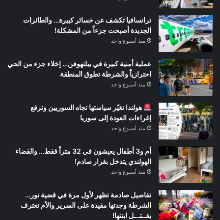
ترانسافيا تكشف عن خسائر كبيرة… والطائرات
الجديدة أصبحت جزءاً من المشكلة!
منذ أسبوع واحد
عملية أمنية كبيرة في بيلتهوفن… إخلاء جزء من الحي
احترازياً والشرطة تطوق المنطقة
منذ أسبوع واحد
هولندا تغيّر سياستها تجاه السوريين وترفع
إغراءات العودة إلى سوريا
منذ أسبوع واحد
أم و3 أطفال يعيشون في 32 متراً فقط… والقضاء
الهولندي يتدخل بقرار صادم!
منذ أسبوع واحد
تفاصيل صادمة تظهر لأول مرة في قضية نور…
الشرطة وجدتها مقيدة على السرير والأم تعترف
بقــتـ.ـل ابنتها!