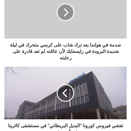
هولندا
بعد
ترك
شاب
على
كرسي
متحرك
في
صدمة في هولندا بعد ترك شاب على كرسي متحرك في ليلة
ليلة
شديدة البرودة في رايسفايك لأن عائلته لم تعد قادرة على
شديدة
رعايته
البرودة
في
تفشي
رايسفايك
فيروس
لأن
كورونا
عائلته
"البديل
لم
البريطاني"
تعد
في
قادرة
مستشفى
على
كاثرينا
رعايته
في
أيندهوفن
تفشي فيروس كورونا "البديل البريطاني" في مستشفى كاثرينا