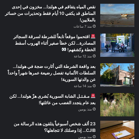
نقص المياه يتفاقم في هولندا… مخزون في إحدى
المناطق قد يكفي 10 أيام فقط وتحذيرات من خسائر
بالملايين!
منذ 7 ساعات
اقتحموا موقعاً تابعاً للشرطة لسرقة السجائر
المصادرة… لكن خطأ صغير أثناء الهروب أسقط
الخطة وكشفهم!
منذ 12 ساعة
بعد واقعة الشرطة التي أثارت ضجة في هولندا…
السلطات الألمانية تفصل رضيعة عمرها شهراً واحداً
عن والدتها السورية!
منذ 14 ساعة
مـقـتـل الشابة السورية بُشرى هزّ هولندا… لكن
بعد عام يتجدد الغضب من عائلتها!
منذ يومين
23 ألف شخص أسبوعياً يتلقون هذه الرسالة من
CJIB… إذا وصلتك لا تتجاهلها؟
منذ يومين