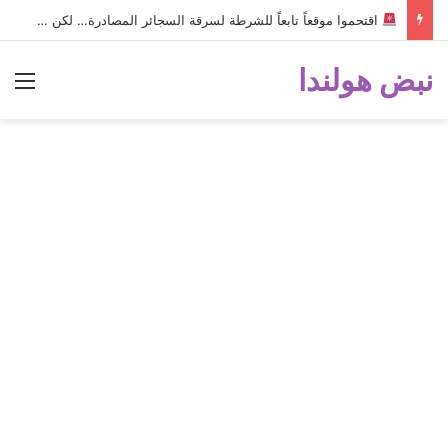
اقتحموا موقعاً تابعاً للشرطة لسرقة السجائر المصادرة… لكن خطأ صغير أثناء الهروب أسقط الخطة وكشفهم!
نبض هولندا
الق