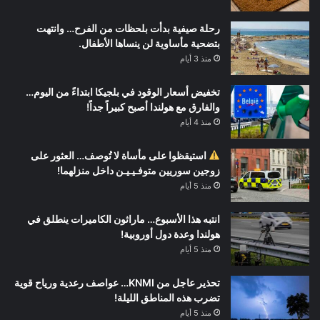
رحلة صيفية بدأت بلحظات من الفرح… وانتهت
بتضحية مأساوية لن ينساها الأطفال.
منذ 3 أيام
تخفيض أسعار الوقود في بلجيكا ابتداءً من اليوم…
والفارق مع هولندا أصبح كبيراً جداً!
منذ 4 أيام
استيقظوا على مأساة لا تُوصف… العثور على
زوجين سوريين متوفـيـيـن داخل منزلهما!
منذ 5 أيام
انتبه هذا الأسبوع… ماراثون الكاميرات ينطلق في
هولندا وعدة دول أوروبية!
منذ 5 أيام
تحذير عاجل من KNMI… عواصف رعدية ورياح قوية
تضرب هذه المناطق الليلة!
منذ 5 أيام