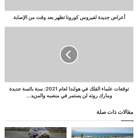
من
الإصابة
أعراض جديدة لفيروس كورونا تظهر بعد وقت من الإصابة
توقعات
علماء
الفلك
في
هولندا
لعام
2021:
سنة
بائسة
جديدة
توقعات علماء الفلك في هولندا لعام 2021: سنة بائسة جديدة
ومارك
ومارك روته لن يستمر في منصبه والمزيد...
روته
لن
مقالات ذات صلة
يستمر
في
منصبه
والمزيد...