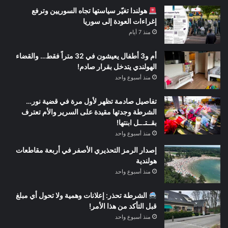
هولندا تغيّر سياستها تجاه السوريين وترفع
إغراءات العودة إلى سوريا
منذ 7 أيام
أم و3 أطفال يعيشون في 32 متراً فقط… والقضاء
الهولندي يتدخل بقرار صادم!
منذ أسبوع واحد
تفاصيل صادمة تظهر لأول مرة في قضية نور…
الشرطة وجدتها مقيدة على السرير والأم تعترف
بقــتـ.ـل ابنتها!
منذ أسبوع واحد
إصدار الرمز التحذيري الأصفر في أربعة مقاطعات
هولندية
منذ أسبوع واحد
الشرطة تحذر: إعلانات وهمية ولا تحول أي مبلغ
قبل التأكد من هذا الأمر!
منذ أسبوع واحد