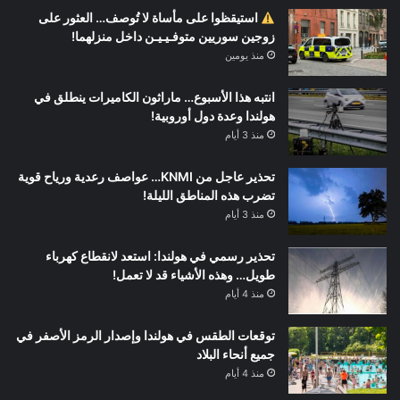
استيقظوا على مأساة لا تُوصف… العثور على
زوجين سوريين متوفـيـيـن داخل منزلهما!
منذ يومين
انتبه هذا الأسبوع… ماراثون الكاميرات ينطلق في
هولندا وعدة دول أوروبية!
منذ 3 أيام
تحذير عاجل من KNMI… عواصف رعدية ورياح قوية
تضرب هذه المناطق الليلة!
منذ 3 أيام
تحذير رسمي في هولندا: استعد لانقطاع كهرباء
طويل… وهذه الأشياء قد لا تعمل!
منذ 4 أيام
توقعات الطقس في هولندا وإصدار الرمز الأصفر في
جميع أنحاء البلاد
منذ 4 أيام