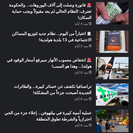
فاتورة وصلت إلى آلاف اليوروهات… والحكومة
تعترف: النظام الحالي لم يعد مقبولاً ويجب حماية
السكان!
منذ 4 أيام
اعتباراً من اليوم… نظام جديد لتوزيع المساكن
الاجتماعية في 13 بلدية هولندية!
منذ 5 أيام
انخفاض منسوب الأنهار سيرفع أسعار الوقود في
هولندا… وهذا هو السبب!
منذ 6 أيام
ترانسافيا تكشف عن خسائر كبيرة… والطائرات
الجديدة أصبحت جزءاً من المشكلة!
منذ 6 أيام
عملية أمنية كبيرة في بيلتهوفن… إخلاء جزء من الحي
احترازياً والشرطة تطوق المنطقة
منذ 6 أيام