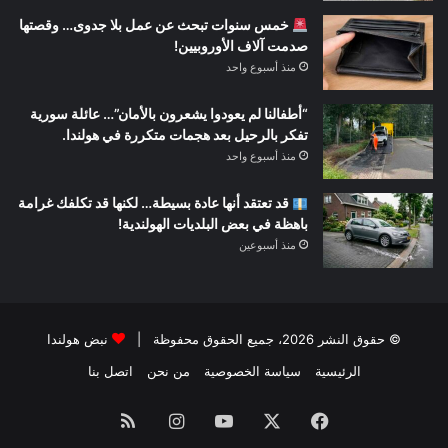
خمس سنوات تبحث عن عمل بلا جدوى… وقصتها
صدمت آلاف الأوروبيين!
منذ أسبوع واحد
“أطفالنا لم يعودوا يشعرون بالأمان”… عائلة سورية
تفكر بالرحيل بعد هجمات متكررة في هولندا.
منذ أسبوع واحد
قد تعتقد أنها عادة بسيطة… لكنها قد تكلفك غرامة
باهظة في بعض البلديات الهولندية!
منذ أسبوعين
© حقوق النشر 2026، جميع الحقوق محفوظة |
نبض هولندا
الرئيسية
سياسة الخصوصية
من نحن
اتصل بنا
فيسبوك
‫X
‫YouTube
انستقرام
ملخص