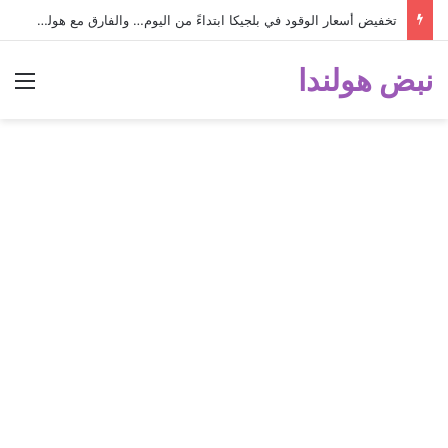
تخفيض أسعار الوقود في بلجيكا ابتداءً من اليوم… والفارق مع هولندا أصبح كبيراً جداً!
نبض هولندا
الق