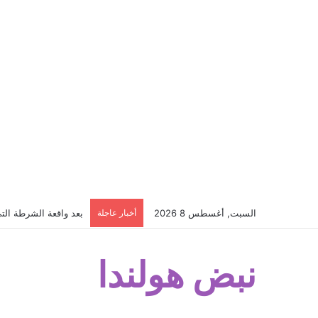
السبت, أغسطس 8 2026
أخبار عاجلة
مـقـتـل الشابة الس
نبض هولندا