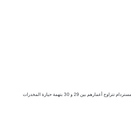
اعتقلت الشرطة الملكية الهولندية الليلة الماضية اثنين من أمستردام تتراوح أعمارهم بين 29 و 30 بتهمة حيازة المخدرات