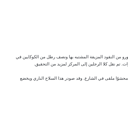
اء البحث عن السيارة ، عثر ضباط الشرطة على 19000 يورو من النقود المزيفة المشتبه بها ونصف رطل من الكوكايين في
. تم نقل كلا الرجلين إلى المركز لمزيد من التحقيق.
 محشوًا ملقى في الشارع. وقد صودر هذا السلاح الناري ويخضع