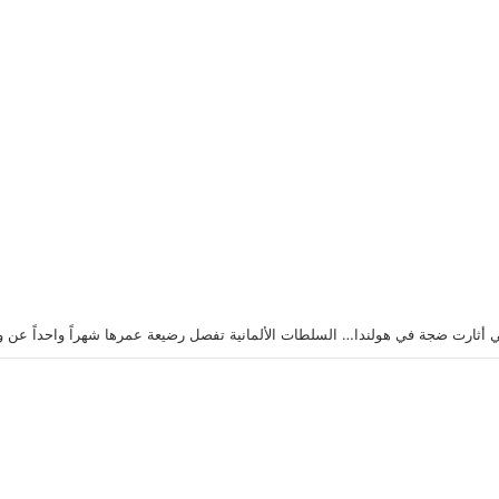
ورية بُشرى هزّ هولندا… لكن بعد عام يتجدد الغضب من عائلتها!