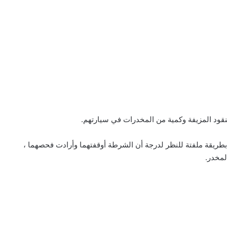
في شارع Koetsierstraat في سخيبول بطريقة ملفتة للنظر لدرجة أن الشرطة أوقفتهما وأرادت فحصهما ،