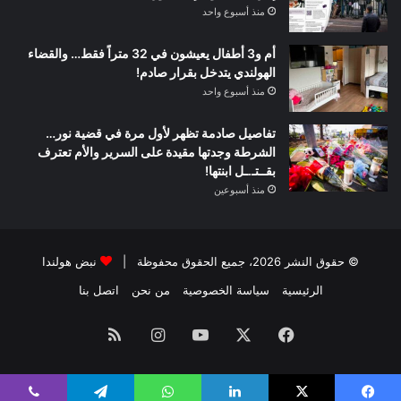
منذ أسبوع واحد
أم و3 أطفال يعيشون في 32 متراً فقط… والقضاء
الهولندي يتدخل بقرار صادم!
منذ أسبوع واحد
تفاصيل صادمة تظهر لأول مرة في قضية نور…
الشرطة وجدتها مقيدة على السرير والأم تعترف
بقــتـ.ـل ابنتها!
منذ أسبوعين
© حقوق النشر 2026، جميع الحقوق محفوظة |
نبض هولندا
الرئيسية
سياسة الخصوصية
من نحن
اتصل بنا
فيسبوك
‫X
‫YouTube
انستقرام
ملخص
الموقع