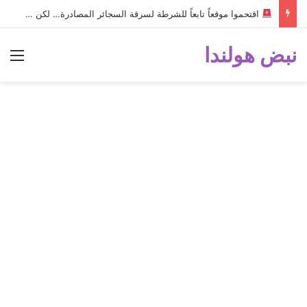
اقتحموا موقعاً تابعاً للشرطة لسرقة السجائر المصادرة… لكن خطأ صغير أثناء الهروب أسقط الخطة وكشفهم!
نبض هولندا
الق