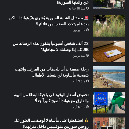
عن والدتها السورية!
منذ 18 ساعة
مـقـتـل الشابة السورية بُشرى هزّ هولندا… لكن
بعد عام يتجدد الغضب من عائلتها!
منذ يومين
23 ألف شخص أسبوعياً يتلقون هذه الرسالة من
CJIB… إذا وصلتك لا تتجاهلها؟
منذ يومين
رحلة صيفية بدأت بلحظات من الفرح… وانتهت
بتضحية مأساوية لن ينساها الأطفال.
منذ 3 أيام
تخفيض أسعار الوقود في بلجيكا ابتداءً من اليوم…
والفارق مع هولندا أصبح كبيراً جداً!
منذ 5 أيام
استيقظوا على مأساة لا تُوصف… العثور على
زوجين سوريين متوفـيـيـن داخل منزلهما!