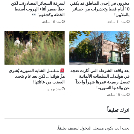
مخزون في إحدى المناطق قد يكفي
لسرقة السجائر المصادرة… لكن
10 أيام فقط وتحذيرات من خسائر
خطأ صغير أثناء الهروب أسقط
بالملايين!
الخطة وكشفهم!
منذ 11 ساعة
منذ 16 ساعة
بعد واقعة الشرطة التي أثارت ضجة
مـقـتـل الشابة السورية بُشرى
في هولندا… السلطات الألمانية
هزّ هولندا… لكن بعد عام يتجدد
تفصل رضيعة عمرها شهراً واحداً
الغضب من عائلتها!
عن والدتها السورية!
منذ يومين
منذ 18 ساعة
اترك تعليقاً
يجب أنت تكون
مسجل الدخول
لتضيف تعليقاً.