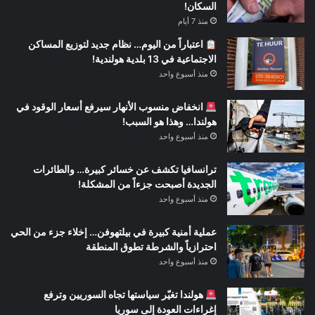
السكان!
منذ 7 أيام
اعتباراً من اليوم… نظام جديد لتوزيع المساكن
الاجتماعية في 13 بلدية هولندية!
منذ أسبوع واحد
انخفاض منسوب الأنهار سيرفع أسعار الوقود في
هولندا… وهذا هو السبب!
منذ أسبوع واحد
ترانسافيا تكشف عن خسائر كبيرة… والطائرات
الجديدة أصبحت جزءاً من المشكلة!
منذ أسبوع واحد
عملية أمنية كبيرة في بيلتهوفن… إخلاء جزء من الحي
احترازياً والشرطة تطوق المنطقة
منذ أسبوع واحد
هولندا تغيّر سياستها تجاه السوريين وترفع
إغراءات العودة إلى سوريا