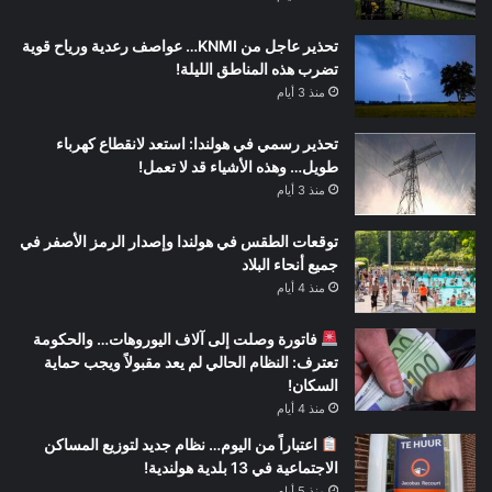
تحذير عاجل من KNMI… عواصف رعدية ورياح قوية
تضرب هذه المناطق الليلة!
منذ 3 أيام
تحذير رسمي في هولندا: استعد لانقطاع كهرباء
طويل… وهذه الأشياء قد لا تعمل!
منذ 3 أيام
توقعات الطقس في هولندا وإصدار الرمز الأصفر في
جميع أنحاء البلاد
منذ 4 أيام
فاتورة وصلت إلى آلاف اليوروهات… والحكومة
تعترف: النظام الحالي لم يعد مقبولاً ويجب حماية
السكان!
منذ 4 أيام
اعتباراً من اليوم… نظام جديد لتوزيع المساكن
الاجتماعية في 13 بلدية هولندية!
منذ 5 أيام