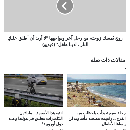
مع
الأفق"
رجل
آخر
ويواجهها
"لا
أريد
أن
زوج يُمسك زوجته مع رجل آخر ويواجهها "لا أريد أن أطلق عليكِ
أطلق
النار ، لدينا طفل" (فيديو)
عليكِ
النار
مقالات ذات صلة
،
لدينا
طفل"
(فيديو)
رحلة صيفية بدأت بلحظات من
انتبه هذا الأسبوع… ماراثون
الفرح… وانتهت بتضحية مأساوية لن
الكاميرات ينطلق في هولندا وعدة
ينساها الأطفال.
دول أوروبية!