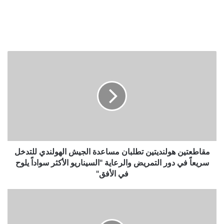
مقاطعتين
هولنديتين
تطلبان
مساعدة
الجيش
الهولندي
للتدخل
سريعاً
في
دور
مقاطعتين هولنديتين تطلبان مساعدة الجيش الهولندي للتدخل
التمريض
سريعاً في دور التمريض والرعاية "السيناريو الأكثر سواداً يلوح
والرعاية
في الأفق"
"السيناريو
الأكثر
زوج
سواداً
يُمسك
يلوح
زوجته
في