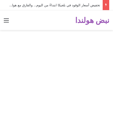
تخفيض أسعار الوقود في بلجيكا ابتداءً من اليوم… والفارق مع هولندا أصبح كبيراً جداً!
نبض هولندا
الق