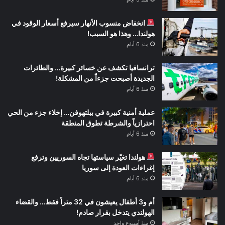
انخفاض منسوب الأنهار سيرفع أسعار الوقود في
هولندا… وهذا هو السبب!
منذ 6 أيام
ترانسافيا تكشف عن خسائر كبيرة… والطائرات
الجديدة أصبحت جزءاً من المشكلة!
منذ 6 أيام
عملية أمنية كبيرة في بيلتهوفن… إخلاء جزء من الحي
احترازياً والشرطة تطوق المنطقة
منذ 6 أيام
هولندا تغيّر سياستها تجاه السوريين وترفع
إغراءات العودة إلى سوريا
منذ 6 أيام
أم و3 أطفال يعيشون في 32 متراً فقط… والقضاء
الهولندي يتدخل بقرار صادم!
منذ أسبوع واحد