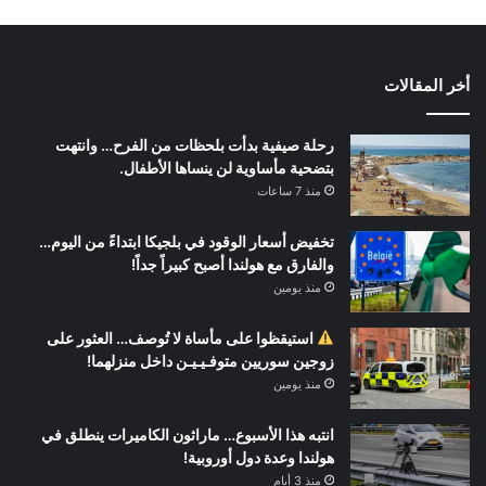
أخر المقالات
رحلة صيفية بدأت بلحظات من الفرح… وانتهت
بتضحية مأساوية لن ينساها الأطفال.
منذ 7 ساعات
تخفيض أسعار الوقود في بلجيكا ابتداءً من اليوم…
والفارق مع هولندا أصبح كبيراً جداً!
منذ يومين
استيقظوا على مأساة لا تُوصف… العثور على
زوجين سوريين متوفـيـيـن داخل منزلهما!
منذ يومين
انتبه هذا الأسبوع… ماراثون الكاميرات ينطلق في
هولندا وعدة دول أوروبية!
منذ 3 أيام