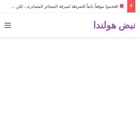
اقتحموا موقعاً تابعاً للشرطة لسرقة السجائر المصادرة… لكن خطأ صغير أثناء الهروب أسقط الخطة وكشفهم!
نبض هولندا
الق