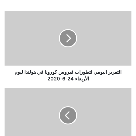
التقرير
اليومي
لتطورات
فيروس
كورونا
في
هولندا
ليوم
الأربعاء
24-
التقرير اليومي لتطورات فيروس كورونا في هولندا ليوم
6-
الأربعاء 24-6-2020
2020
مكافأة
1000
يورو
للعاملين
في
القطاع
الصحي