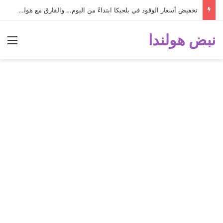
تخفيض أسعار الوقود في بلجيكا ابتداءً من اليوم… والفارق مع هولندا أصبح كبيراً جداً!
نبض هولندا
الق