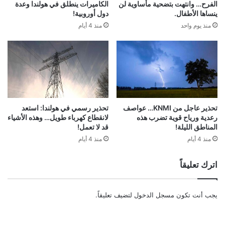
الفرح… وانتهت بتضحية مأساوية لن
الكاميرات ينطلق في هولندا وعدة
ينساها الأطفال.
دول أوروبية!
منذ يوم واحد
منذ 4 أيام
تحذير عاجل من KNMI… عواصف
تحذير رسمي في هولندا: استعد
رعدية ورياح قوية تضرب هذه
لانقطاع كهرباء طويل… وهذه الأشياء
المناطق الليلة!
قد لا تعمل!
منذ 4 أيام
منذ 4 أيام
اترك تعليقاً
يجب أنت تكون
مسجل الدخول
لتضيف تعليقاً.