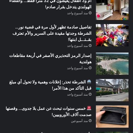
أم و3 أطفال يعيشون في 32 متراً فقط… والقضاء
الهولندي يتدخل بقرار صادم!
منذ أسبوع واحد
تفاصيل صادمة تظهر لأول مرة في قضية نور…
الشرطة وجدتها مقيدة على السرير والأم تعترف
بقــتـ.ـل ابنتها!
منذ أسبوع واحد
إصدار الرمز التحذيري الأصفر في أربعة مقاطعات
هولندية
منذ أسبوع واحد
الشرطة تحذر: إعلانات وهمية ولا تحول أي مبلغ
قبل التأكد من هذا الأمر!
منذ أسبوع واحد
خمس سنوات تبحث عن عمل بلا جدوى… وقصتها
صدمت آلاف الأوروبيين!
منذ أسبوعين