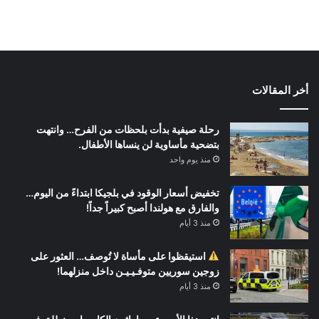
أخر المقالات
رحلة صيفية بدأت بلحظات من الفرح… وانتهت
بتضحية مأساوية لن ينساها الأطفال.
منذ يوم واحد
تخفيض أسعار الوقود في بلجيكا ابتداءً من اليوم…
والفارق مع هولندا أصبح كبيراً جداً!
منذ 3 أيام
استيقظوا على مأساة لا تُوصف… العثور على
زوجين سوريين متوفـيـيـن داخل منزلهما!
منذ 3 أيام