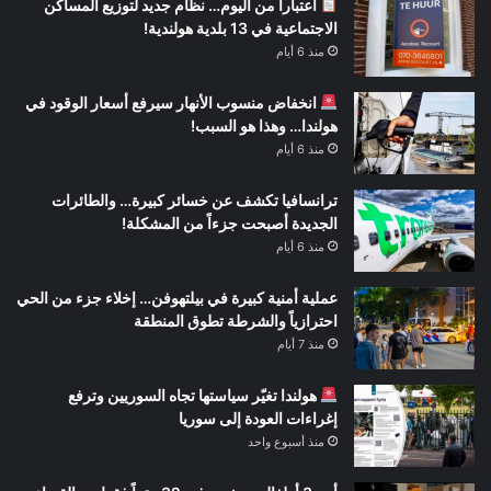
اعتباراً من اليوم… نظام جديد لتوزيع المساكن
الاجتماعية في 13 بلدية هولندية!
منذ 6 أيام
انخفاض منسوب الأنهار سيرفع أسعار الوقود في
هولندا… وهذا هو السبب!
منذ 6 أيام
ترانسافيا تكشف عن خسائر كبيرة… والطائرات
الجديدة أصبحت جزءاً من المشكلة!
منذ 6 أيام
عملية أمنية كبيرة في بيلتهوفن… إخلاء جزء من الحي
احترازياً والشرطة تطوق المنطقة
منذ 7 أيام
هولندا تغيّر سياستها تجاه السوريين وترفع
إغراءات العودة إلى سوريا
منذ أسبوع واحد