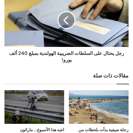
يحتال
على
السلطات
الضريبية
الهولندية
بمبلغ
240
ألف
يورو!
رجل يحتال على السلطات الضريبية الهولندية بمبلغ 240 ألف
يورو!
مقالات ذات صلة
رحلة صيفية بدأت بلحظات من
انتبه هذا الأسبوع… ماراثون