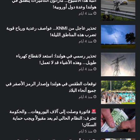
انتبه هذا الأسبوع… ماراثون الكاميرات ينطلق في
هولندا وعدة دول أوروبية!
منذ 4 أيام
تحذير عاجل من KNMI… عواصف رعدية ورياح قوية
تضرب هذه المناطق الليلة!
منذ 4 أيام
تحذير رسمي في هولندا: استعد لانقطاع كهرباء
طويل… وهذه الأشياء قد لا تعمل!
منذ 4 أيام
توقعات الطقس في هولندا وإصدار الرمز الأصفر في
جميع أنحاء البلاد
منذ 4 أيام
فاتورة وصلت إلى آلاف اليوروهات… والحكومة
تعترف: النظام الحالي لم يعد مقبولاً ويجب حماية
السكان!
منذ 5 أيام