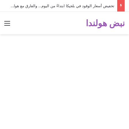
تخفيض أسعار الوقود في بلجيكا ابتداءً من اليوم… والفارق مع هولندا أصبح كبيراً جداً!
نبض هولندا
الق