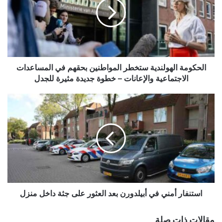
المواطنين
بحقهم
في
المساعدات
الاجتماعية
والإعانات
–
الحكومة الهولندية ستخطر المواطنين بحقهم في المساعدات
خطوة
الاجتماعية والإعانات – خطوة جديدة مثيرة للجدل
جديدة
مثيرة
استنفار
للجدل
أمني
في
أبيلدورن
بعد
العثور
على
جثة
داخل
منزل
استنفار أمني في أبيلدورن بعد العثور على جثة داخل منزل
مقالات ذات صلة