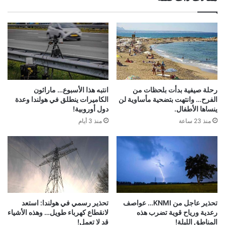
رحلة صيفية بدأت بلحظات من
انتبه هذا الأسبوع… ماراثون
الفرح… وانتهت بتضحية مأساوية لن
الكاميرات ينطلق في هولندا وعدة
ينساها الأطفال.
دول أوروبية!
منذ 23 ساعة
منذ 3 أيام
تحذير عاجل من KNMI… عواصف
تحذير رسمي في هولندا: استعد
رعدية ورياح قوية تضرب هذه
لانقطاع كهرباء طويل… وهذه الأشياء
المناطق الليلة!
قد لا تعمل!