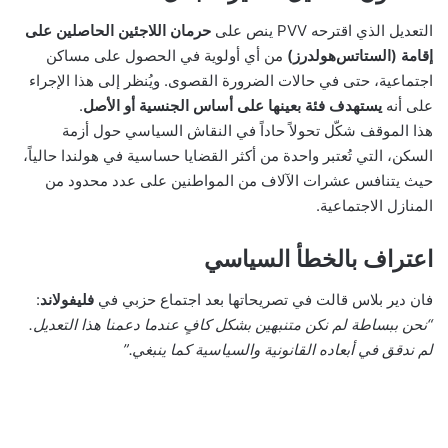
التعديل الذي اقترحه PVV ينص على
حرمان اللاجئين الحاصلين على
إقامة (الستاتس‌هولدرز)
من أي أولوية في الحصول على مساكن
اجتماعية، حتى في حالات الضرورة القصوى. ويُنظر إلى هذا الإجراء
على أنه
يستهدف فئة بعينها على أساس الجنسية أو الأصل
.
هذا الموقف شكّل تحولاً حاداً في النقاش السياسي حول أزمة
السكن، التي تُعتبر واحدة من أكثر القضايا حساسية في هولندا حالياً،
حيث يتنافس عشرات الآلاف من المواطنين على عدد محدود من
المنازل الاجتماعية.
اعتراف بالخطأ السياسي
فان دير بلاس قالت في تصريحاتها بعد اجتماع حزبي في
فليفولاند
:
“نحن ببساطة لم نكن متنبهين بشكل كافٍ عندما دعمنا هذا التعديل.
لم ندقق في أبعاده القانونية والسياسية كما ينبغي.”