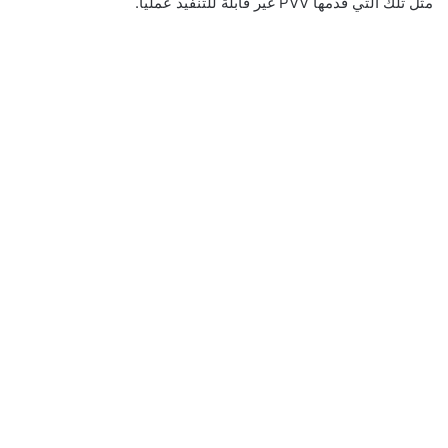
مثل تلك التي قدمها PVV غير قابلة للتنفيذ عملياً.