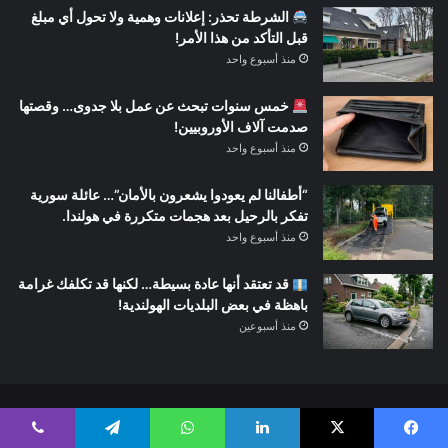
الشرطة تحذر: إعلانات وهمية ولا تحول أي مبلغ
قبل التأكد من هذا الأمر!
منذ أسبوع واحد
خمس سنوات تبحث عن عمل بلا جدوى… وقصتها
صدمت آلاف الأوروبيين!
منذ أسبوع واحد
“أطفالنا لم يعودوا يشعرون بالأمان”… عائلة سورية
تفكر بالرحيل بعد هجمات متكررة في هولندا.
منذ أسبوع واحد
قد تعتقد أنها عادة بسيطة… لكنها قد تكلفك غرامة
باهظة في بعض البلديات الهولندية!
منذ أسبوعين
© حقوق النشر 2026، جميع الحقوق محفوظة |
نبض هولندا
يسبوك
‫X
لينكدإن
واتساب
تيلقرام
ڤايبر