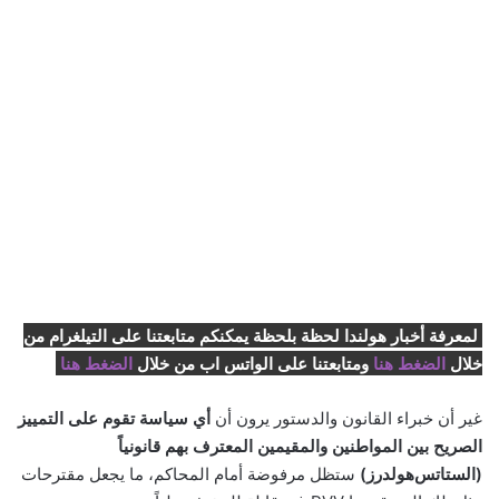
لمعرفة أخبار هولندا لحظة بلحظة يمكنكم متابعتنا على التيلغرام من
خلال
الضغط هنا
ومتابعتنا على الواتس اب من خلال
الضغط هنا
غير أن خبراء القانون والدستور يرون أن
أي سياسة تقوم على التمييز
الصريح بين المواطنين والمقيمين المعترف بهم قانونياً
(الستاتس‌هولدرز)
ستظل مرفوضة أمام المحاكم، ما يجعل مقترحات