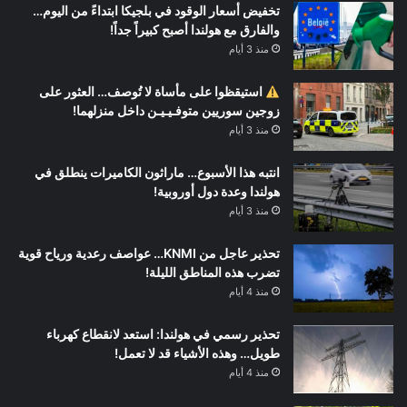
تخفيض أسعار الوقود في بلجيكا ابتداءً من اليوم…
والفارق مع هولندا أصبح كبيراً جداً!
منذ 3 أيام
استيقظوا على مأساة لا تُوصف… العثور على
زوجين سوريين متوفـيـيـن داخل منزلهما!
منذ 3 أيام
انتبه هذا الأسبوع… ماراثون الكاميرات ينطلق في
هولندا وعدة دول أوروبية!
منذ 3 أيام
تحذير عاجل من KNMI… عواصف رعدية ورياح قوية
تضرب هذه المناطق الليلة!
منذ 4 أيام
تحذير رسمي في هولندا: استعد لانقطاع كهرباء
طويل… وهذه الأشياء قد لا تعمل!
منذ 4 أيام