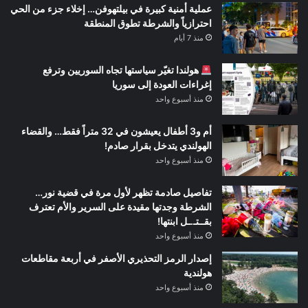
عملية أمنية كبيرة في بيلتهوفن… إخلاء جزء من الحي
احترازياً والشرطة تطوق المنطقة
منذ 7 أيام
هولندا تغيّر سياستها تجاه السوريين وترفع
إغراءات العودة إلى سوريا
منذ أسبوع واحد
أم و3 أطفال يعيشون في 32 متراً فقط… والقضاء
الهولندي يتدخل بقرار صادم!
منذ أسبوع واحد
تفاصيل صادمة تظهر لأول مرة في قضية نور…
الشرطة وجدتها مقيدة على السرير والأم تعترف
بقــتـ.ـل ابنتها!
منذ أسبوع واحد
إصدار الرمز التحذيري الأصفر في أربعة مقاطعات
هولندية
منذ أسبوع واحد