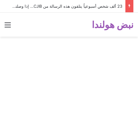
23 ألف شخص أسبوعياً يتلقون هذه الرسالة من CJIB… إذا وصلتك لا تتجاهلها؟
نبض هولندا
الق