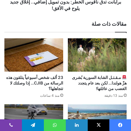
يلوح
برابانت تدق ناقوس الخطر: بدون تمويل إضافي.. إغلاق جديد
في
يلوح في الأفق!
الأفق!
مقالات ذات صلة
مـقـتـل الشابة السورية بُشرى
23 ألف شخص أسبوعياً يتلقون هذه
هزّ هولندا… لكن بعد عام يتجدد
الرسالة من CJIB… إذا وصلتك لا
الغضب من عائلتها!
تتجاهلها؟
منذ 13 دقيقة
منذ 4 ساعات
يسبوك
‫X
لينكدإن
واتساب
تيلقرام
ڤايبر