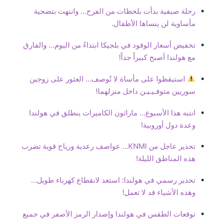
رحلة صيفية بدأت بلحظات من الفرح… وانتهت بتضحية
مأساوية لن ينساها الأطفال.
تخفيض أسعار الوقود في بلجيكا ابتداءً من اليوم… والفارق
مع هولندا أصبح كبيراً جداً!
استيقظوا على مأساة لا تُوصف… العثور على زوجين
سوريين متوفـيـيـن داخل منزلهما!
انتبه هذا الأسبوع… ماراثون الكاميرات ينطلق في هولندا
وعدة دول أوروبية!
تحذير عاجل من KNMI… عواصف رعدية ورياح قوية تضرب
هذه المناطق الليلة!
تحذير رسمي في هولندا: استعد لانقطاع كهرباء طويل…
وهذه الأشياء قد لا تعمل!
توقعات الطقس في هولندا وإصدار الرمز الأصفر في جميع