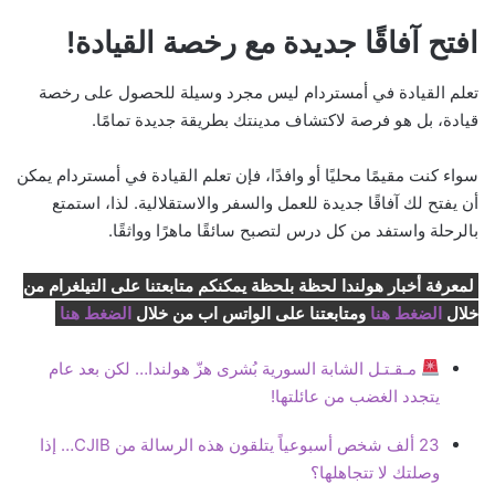
افتح آفاقًا جديدة مع رخصة القيادة!
تعلم القيادة في أمستردام ليس مجرد وسيلة للحصول على رخصة
قيادة، بل هو فرصة لاكتشاف مدينتك بطريقة جديدة تمامًا.
سواء كنت مقيمًا محليًا أو وافدًا، فإن تعلم القيادة في أمستردام يمكن
أن يفتح لك آفاقًا جديدة للعمل والسفر والاستقلالية. لذا، استمتع
بالرحلة واستفد من كل درس لتصبح سائقًا ماهرًا وواثقًا.
لمعرفة أخبار هولندا لحظة بلحظة يمكنكم متابعتنا على التيلغرام من
خلال
الضغط هنا
ومتابعتنا على الواتس اب من خلال
الضغط هنا
مـقـتـل الشابة السورية بُشرى هزّ هولندا… لكن بعد عام
يتجدد الغضب من عائلتها!
23 ألف شخص أسبوعياً يتلقون هذه الرسالة من CJIB… إذا
وصلتك لا تتجاهلها؟