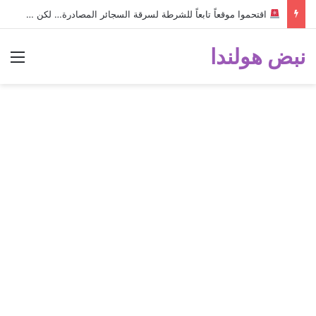
اقتحموا موقعاً تابعاً للشرطة لسرقة السجائر المصادرة… لكن خطأ صغير أثناء الهروب أسقط الخطة وكشفهم!
نبض هولندا
الق