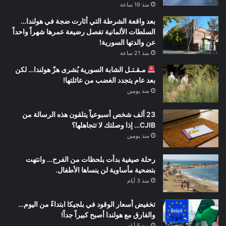
منذ 19 ساعة
بعد واقعة الشرطة التي أثارت ضجة في هولندا…
السلطات الألمانية تفصل رضيعة عمرها شهراً واحداً
عن والدتها السورية!
منذ 21 ساعة
مـقـتـل الشابة السورية بُشرى هزّ هولندا… لكن
بعد عام يتجدد الغضب من عائلتها!
منذ يومين
23 ألف شخص أسبوعياً يتلقون هذه الرسالة من
CJIB… إذا وصلتك لا تتجاهلها؟
منذ يومين
رحلة صيفية بدأت بلحظات من الفرح… وانتهت
بتضحية مأساوية لن ينساها الأطفال.
منذ 3 أيام
تخفيض أسعار الوقود في بلجيكا ابتداءً من اليوم…
والفارق مع هولندا أصبح كبيراً جداً!
منذ 5 أيام