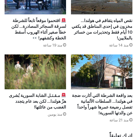
نقص المياه يتفاقم في هولندا…
اقتحموا موقعاً تابعاً للشرطة
مخزون في إحدى المناطق قد يكفي
لسرقة السجائر المصادرة… لكن
10 أيام فقط وتحذيرات من خسائر
خطأ صغير أثناء الهروب أسقط
بالملايين!
الخطة وكشفهم!
منذ 14 ساعة
منذ 19 ساعة
بعد واقعة الشرطة التي أثارت ضجة
مـقـتـل الشابة السورية بُشرى
في هولندا… السلطات الألمانية
هزّ هولندا… لكن بعد عام يتجدد
تفصل رضيعة عمرها شهراً واحداً
الغضب من عائلتها!
عن والدتها السورية!
منذ يومين
منذ 21 ساعة
اترك تعليقاً