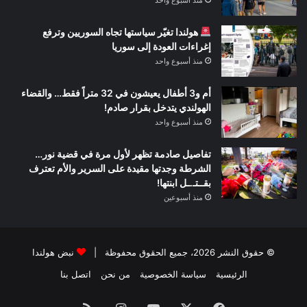
هولندا تغيّر سياستها تجاه السوريين وترفع
إغراءات العودة إلى سوريا
منذ أسبوع واحد
أم و3 أطفال يعيشون في 32 متراً فقط… والقضاء
الهولندي يتدخل بقرار صادم!
منذ أسبوع واحد
تفاصيل صادمة تظهر لأول مرة في قضية نور…
الشرطة وجدتها مقيدة على السرير والأم تعترف
بقــتـ.ـل ابنتها!
منذ أسبوعين
© حقوق النشر 2026، جميع الحقوق محفوظة |
نبض هولندا
الرئيسية
سياسة الخصوصية
من نحن
اتصل بنا