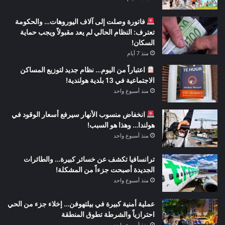
فاتورة وصلت إلى آلاف اليوروهات… والحكومة
تعترف: النظام الحالي لم يعد مقبولاً ويجب حماية
السكان!
منذ 7 أيام
اعتباراً من اليوم… نظام جديد لتوزيع المساكن
الاجتماعية في 13 بلدية هولندية!
منذ أسبوع واحد
انخفاض منسوب الأنهار سيرفع أسعار الوقود في
هولندا… وهذا هو السبب!
منذ أسبوع واحد
ترانسافيا تكشف عن خسائر كبيرة… والطائرات
الجديدة أصبحت جزءاً من المشكلة!
منذ أسبوع واحد
عملية أمنية كبيرة في بيلتهوفن… إخلاء جزء من الحي
احترازياً والشرطة تطوق المنطقة
منذ أسبوع واحد