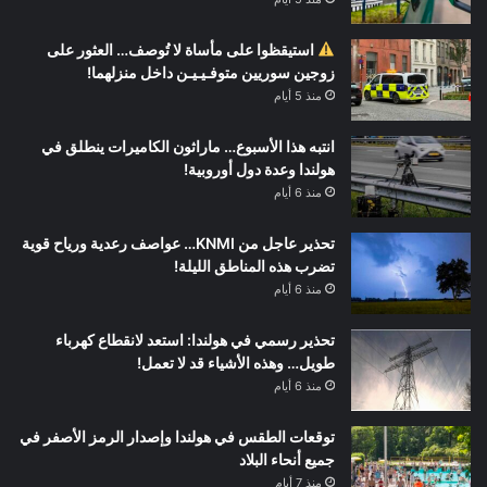
استيقظوا على مأساة لا تُوصف… العثور على
زوجين سوريين متوفـيـيـن داخل منزلهما!
منذ 5 أيام
انتبه هذا الأسبوع… ماراثون الكاميرات ينطلق في
هولندا وعدة دول أوروبية!
منذ 6 أيام
تحذير عاجل من KNMI… عواصف رعدية ورياح قوية
تضرب هذه المناطق الليلة!
منذ 6 أيام
تحذير رسمي في هولندا: استعد لانقطاع كهرباء
طويل… وهذه الأشياء قد لا تعمل!
منذ 6 أيام
توقعات الطقس في هولندا وإصدار الرمز الأصفر في
جميع أنحاء البلاد
منذ 7 أيام