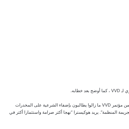
خطابه.
وقال زعيم حزب CDA هوكيسترا “عندما ترى أن 48 بالمائة من مؤتمر VVD ما زالوا يطالبون بإضفاء الشرعية على المخدرات
يمة المنظمة”. يريد هوكيسترا “نهجا أكثر صرامة واستثمارا أكثر في