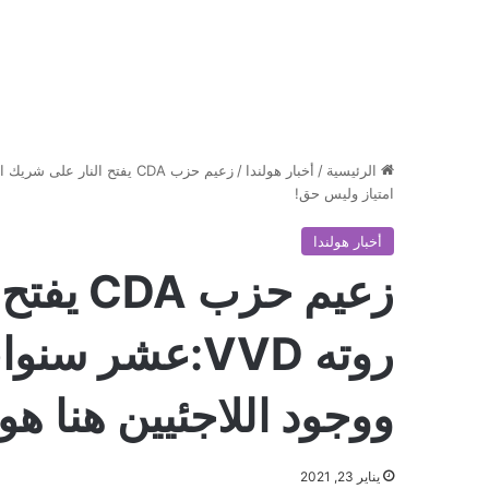
الرئيسية
/
أخبار هولندا
/
امتياز وليس حق!
أخبار هولندا
زعيم حز
روته VVD:عشر 
ووجود اللاجئيين هنا هو
يناير 23, 2021