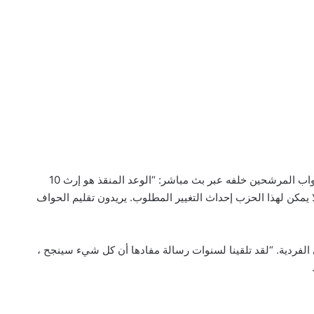
قال هوكيسترا من مصنع Philips القديم ، حيث تم عرض النواب المرشحين خلفه عبر بث مباشر: “الوعد المنقذ هو إرث 10
ذلك ، لا يمكن لهذا الحزب إحداث التغيير المطلوب. يريدون تقليم الحواف
ير المالية المنتهية ولايته هوكيسترا ، فإن VVD تعني الفردية. “لقد تلقينا لسنوات رسالة مفادها أن كل شيء سينجح ،