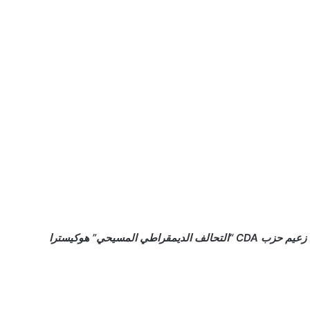
آيندهوفن – خلال انطلاق الحملة الانتخابية في أيندهوفن ،فتح زعيم حزب CDA “التحالف الديمقراطي المسيحي” هوكيسترا