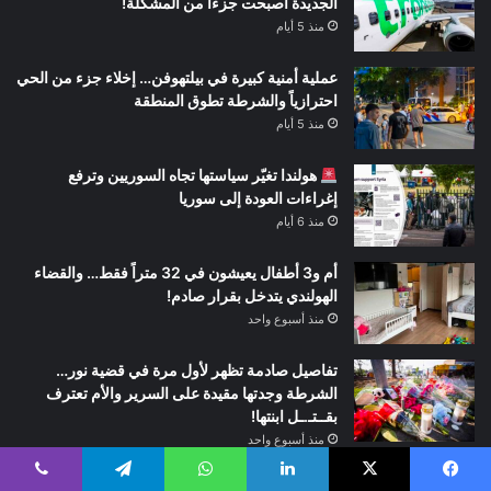
الجديدة أصبحت جزءاً من المشكلة!
منذ 5 أيام
عملية أمنية كبيرة في بيلتهوفن… إخلاء جزء من الحي
احترازياً والشرطة تطوق المنطقة
منذ 5 أيام
هولندا تغيّر سياستها تجاه السوريين وترفع
إغراءات العودة إلى سوريا
منذ 6 أيام
أم و3 أطفال يعيشون في 32 متراً فقط… والقضاء
الهولندي يتدخل بقرار صادم!
منذ أسبوع واحد
تفاصيل صادمة تظهر لأول مرة في قضية نور…
الشرطة وجدتها مقيدة على السرير والأم تعترف
بقــتـ.ـل ابنتها!
منذ أسبوع واحد
إصدار الرمز التحذيري الأصفر في أربعة مقاطعات
يسبوك
‫X
لينكدإن
واتساب
تيلقرام
ڤايبر