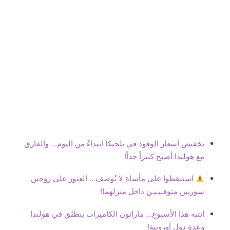
تخفيض أسعار الوقود في بلجيكا ابتداءً من اليوم… والفارق
مع هولندا أصبح كبيراً جداً!
استيقظوا على مأساة لا تُوصف… العثور على زوجين
سوريين متوفـيـيـن داخل منزلهما!
انتبه هذا الأسبوع… ماراثون الكاميرات ينطلق في هولندا
وعدة دول أوروبية!