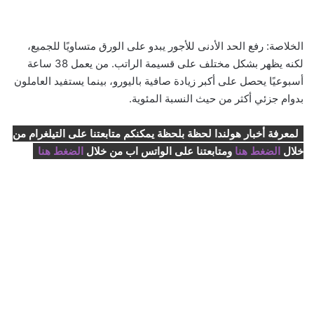
الخلاصة: رفع الحد الأدنى للأجور يبدو على الورق متساويًا للجميع،
لكنه يظهر بشكل مختلف على قسيمة الراتب. من يعمل 38 ساعة
أسبوعيًا يحصل على أكبر زيادة صافية باليورو، بينما يستفيد العاملون
بدوام جزئي أكثر من حيث النسبة المئوية.
لمعرفة أخبار هولندا لحظة بلحظة يمكنكم متابعتنا على التيلغرام من
خلال
الضغط هنا
ومتابعتنا على الواتس اب من خلال
الضغط هنا