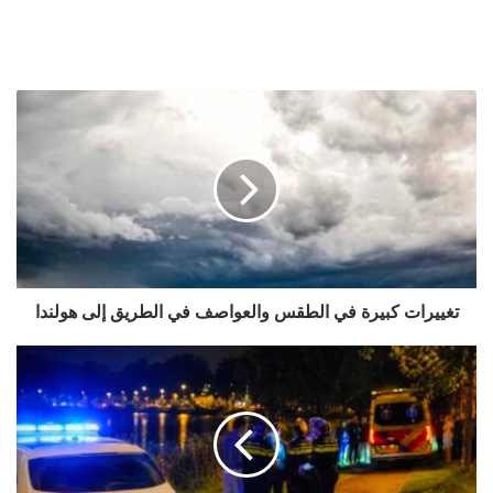
تغييرات
كبيرة
في
الطقس
والعواصف
في
الطريق
إلى
هولندا
تغييرات كبيرة في الطقس والعواصف في الطريق إلى هولندا
صرخات
فتاة
قرب
بحيرة
سباحة
تثير