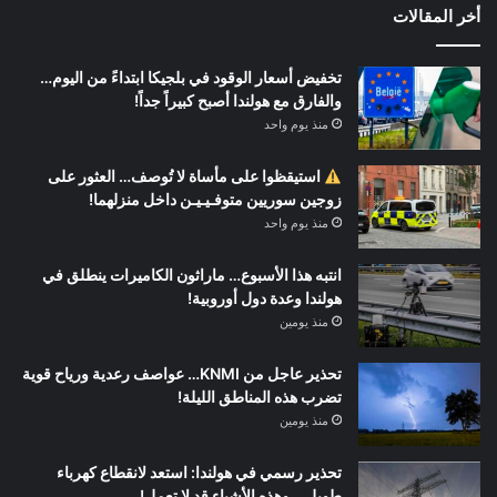
أخر المقالات
تخفيض أسعار الوقود في بلجيكا ابتداءً من اليوم…
والفارق مع هولندا أصبح كبيراً جداً!
منذ يوم واحد
استيقظوا على مأساة لا تُوصف… العثور على
زوجين سوريين متوفـيـيـن داخل منزلهما!
منذ يوم واحد
انتبه هذا الأسبوع… ماراثون الكاميرات ينطلق في
هولندا وعدة دول أوروبية!
منذ يومين
تحذير عاجل من KNMI… عواصف رعدية ورياح قوية
تضرب هذه المناطق الليلة!
منذ يومين
تحذير رسمي في هولندا: استعد لانقطاع كهرباء
طويل… وهذه الأشياء قد لا تعمل!