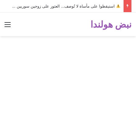
استيقظوا على مأساة لا تُوصف… العثور على زوجين سوريين متوفـيـيـن داخل منزلهما!
نبض هولندا
الق