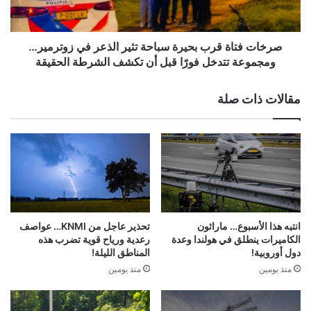
الذعر
في
زوترمير…
ومجموعة
صرخات فتاة قرب بحيرة سباحة تثير الذعر في زوترمير…
تتدخل
ومجموعة تتدخل فورًا قبل أن تكشف الشرطة الحقيقة
فورًا
قبل
مقالات ذات صلة
أن
تكشف
الشرطة
الحقيقة
انتبه هذا الأسبوع… ماراثون
تحذير عاجل من KNMI… عواصف
الكاميرات ينطلق في هولندا وعدة
رعدية ورياح قوية تضرب هذه
دول أوروبية!
المناطق الليلة!
منذ يومين
منذ يومين