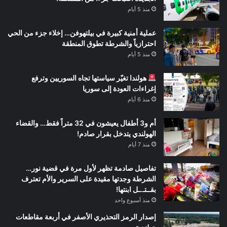
منذ 5 أيام
عملية أمنية كبيرة في بيلتهوفن… إخلاء جزء من الحي
احترازياً والشرطة تطوق المنطقة
منذ 5 أيام
هولندا تغيّر سياستها تجاه السوريين وترفع
إغراءات العودة إلى سوريا
منذ 6 أيام
أم و3 أطفال يعيشون في 32 متراً فقط… والقضاء
الهولندي يتدخل بقرار صادم!
منذ 7 أيام
تفاصيل صادمة تظهر لأول مرة في قضية نور…
الشرطة وجدتها مقيدة على السرير والأم تعترف
بقــتـ.ـل ابنتها!
منذ أسبوع واحد
إصدار الرمز التحذيري الأصفر في أربعة مقاطعات