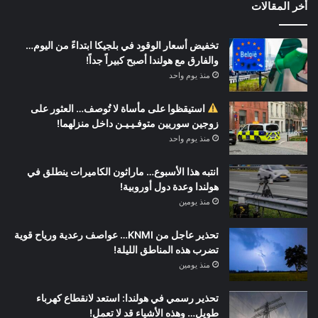
أخر المقالات
تخفيض أسعار الوقود في بلجيكا ابتداءً من اليوم…
والفارق مع هولندا أصبح كبيراً جداً!
منذ يوم واحد
استيقظوا على مأساة لا تُوصف… العثور على
زوجين سوريين متوفـيـيـن داخل منزلهما!
منذ يوم واحد
انتبه هذا الأسبوع… ماراثون الكاميرات ينطلق في
هولندا وعدة دول أوروبية!
منذ يومين
تحذير عاجل من KNMI… عواصف رعدية ورياح قوية
تضرب هذه المناطق الليلة!
منذ يومين
تحذير رسمي في هولندا: استعد لانقطاع كهرباء
طويل… وهذه الأشياء قد لا تعمل!