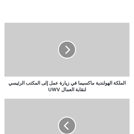
الملكة
الهولندية
ماكسيما
في
زيارة
عمل
إلى
المكتب
الرئيسي
لنقابة
الملكة الهولندية ماكسيما في زيارة عمل إلى المكتب الرئيسي
العمال
لنقابة العمال UWV
UWV
أخبار
هولندا
بدقيقة...
موجز
لأهم
أخبار