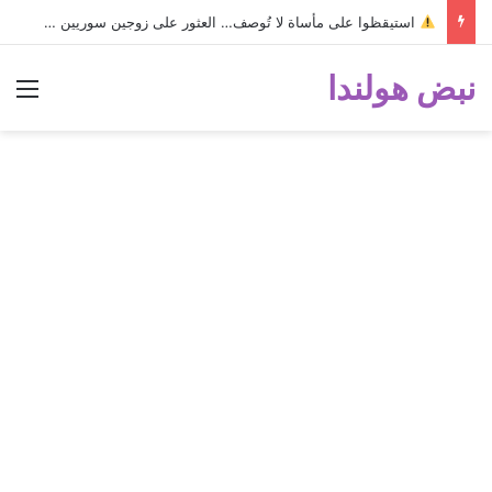
استيقظوا على مأساة لا تُوصف… العثور على زوجين سوريين متوفـيـيـن داخل منزلهما!
نبض هولندا
الق