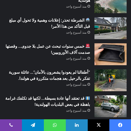
هولندية
منذ أسبوع واحد
الشرطة تحذر: إعلانات وهمية ولا تحول أي مبلغ
قبل التأكد من هذا الأمر!
منذ أسبوع واحد
خمس سنوات تبحث عن عمل بلا جدوى… وقصتها
صدمت آلاف الأوروبيين!
منذ أسبوع واحد
“أطفالنا لم يعودوا يشعرون بالأمان”… عائلة سورية
تفكر بالرحيل بعد هجمات متكررة في هولندا.
منذ أسبوع واحد
قد تعتقد أنها عادة بسيطة… لكنها قد تكلفك غرامة
باهظة في بعض البلديات الهولندية!
منذ أسبوع واحد
الغضب من مركز اللجوء خرج عن السيطرة… إحراق
سيارة واستهداف منازل في هولندا!
يسبوك
‫X
لينكدإن
واتساب
تيلقرام
ڤايبر