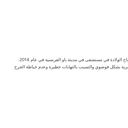
تم إدخال Xynthia Hawke البالغة من العمر 28 عامًا إلى جناح الولادة في مستشفى في مدينة باو الفرنسية في عام 2014.
يصرية بشكل فوضوي والتسبب بالتهابات خطيرة وعدم خياطة الجرح