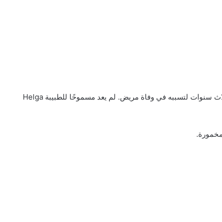
حكمت محكمة فرنسية على طبيبة تخدير بلجيكي بالسجن ثلاث سنوات لتسببه في وفاة مريض. لم يعد مسموحًا للطبيبة Helga
لمخمورة.