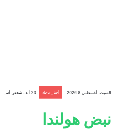
السبت, أغسطس 8 2026
أخبار عاجلة
23 ألف شخص أسبوعياً يتلقون هذه الرسالة من CJIB… إذا وصلتك لا تتجاهلها؟
نبض هولندا