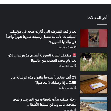
أخر المقالات
بعد واقعة الشرطة التي أثارت ضجة في هولندا…
السلطات الألمانية تفصل رضيعة عمرها شهراً واحداً
عن والدتها السورية!
منذ 27 دقيقة
مـقـتـل الشابة السورية بُشرى هزّ هولندا… لكن
بعد عام يتجدد الغضب من عائلتها!
منذ 23 ساعة
23 ألف شخص أسبوعياً يتلقون هذه الرسالة من
CJIB… إذا وصلتك لا تتجاهلها؟
منذ يوم واحد
رحلة صيفية بدأت بلحظات من الفرح… وانتهت
بتضحية مأساوية لن ينساها الأطفال.
منذ يومين