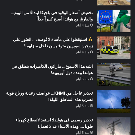
تخفيض أسعار الوقود في بلجيكا ابتداءً من اليوم…
والفارق مع هولندا أصبح كبيراً جداً!
منذ 4 أيام
استيقظوا على مأساة لا تُوصف… العثور على
زوجين سوريين متوفـيـيـن داخل منزلهما!
منذ 4 أيام
انتبه هذا الأسبوع… ماراثون الكاميرات ينطلق في
هولندا وعدة دول أوروبية!
منذ 5 أيام
تحذير عاجل من KNMI… عواصف رعدية ورياح قوية
تضرب هذه المناطق الليلة!
منذ 5 أيام
تحذير رسمي في هولندا: استعد لانقطاع كهرباء
طويل… وهذه الأشياء قد لا تعمل!
منذ 5 أيام