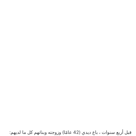
قبل أربع سنوات ، باع ديدي (42 عامًا) وزوجته وبناتهم كل ما لديهم: