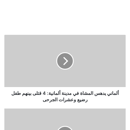
ألماني
يدهس
المشاة
في
مدينة
ألمانية:
4
قتلى
بينهم
طفل
ألماني يدهس المشاة في مدينة ألمانية: 4 قتلى بينهم طفل
رضيع
رضيع وعشرات الجرحى
وعشرات
الجرحى
سيجارة
تتسب
بفصل
موظف