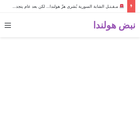
مـقـتـل الشابة السورية بُشرى هزّ هولندا… لكن بعد عام يتجدد الغضب من عائلتها!
نبض هولندا
الق