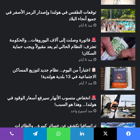
توقعات الطقس في هولندا وإصدار الرمز الأصفر في
جميع أنحاء البلاد
منذ 6 أيام
فاتورة وصلت إلى آلاف اليوروهات… والحكومة
تعترف: النظام الحالي لم يعد مقبولاً ويجب حماية
السكان!
منذ 6 أيام
اعتباراً من اليوم… نظام جديد لتوزيع المساكن
الاجتماعية في 13 بلدية هولندية!
منذ 7 أيام
انخفاض منسوب الأنهار سيرفع أسعار الوقود في
هولندا… وهذا هو السبب!
منذ أسبوع واحد
ترانسافيا تكشف عن خسائر كبيرة… والطائرات
الجديدة أصبحت جزءاً من المشكلة!
منذ أسبوع واحد
يسبوك
‫X
لينكدإن
واتساب
تيلقرام
ڤايبر