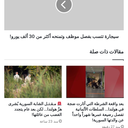
وتمنحه
أكثر
من
30
ألف
يورو!
سيجارة تتسب بفصل موظف وتمنحه أكثر من 30 ألف يورو!
مقالات ذات صلة
بعد واقعة الشرطة التي أثارت ضجة
مـقـتـل الشابة السورية بُشرى
في هولندا… السلطات الألمانية
هزّ هولندا… لكن بعد عام يتجدد
تفصل رضيعة عمرها شهراً واحداً
الغضب من عائلتها!
عن والدتها السورية!
منذ 23 ساعة
منذ 27 دقيقة