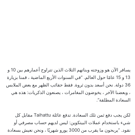
يسافر الآن هو وزوجته وبناتهم الثلاث الذين تتراوح أعمارهم بين 10 و
13 و 15 عامًا حول العالم. “في السنوات الأربع الماضية ، قمنا بزيارة
36 ​​دولة. نحن أسعد بدون ثروة. فقط حقائب الظهر مع بعض الملابس
، وبعضنا الآخر ، يخوضون المغامرات ، يصنعون الذكريات: هذه هي
السعادة المطلقة”.
لكن يجب دفع ثمن تلك السعادة. تدفع عائلة Taihattu مقابل كل
شيء باستخدام عملات البيتكوين: ليس لديهم حساب مصرفي أو
نقود. “يربحون ما يقرب من 3000 يورو شهريًا ، ونحن نعيش بسعادة