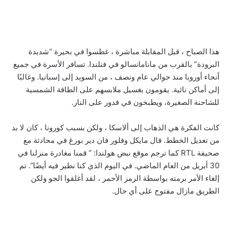
هذا الصباح ، قبل المقابلة مباشرة ، غطسوا في بحيرة “شديدة
البرودة” بالقرب من مانامانسالو في فنلندا. تسافر الأسرة في جميع
أنحاء أوروبا منذ حوالي عام ونصف ، من السويد إلى إسبانيا. وغالبًا
إلى أماكن نائية. يقومون بغسيل ملابسهم على الطاقة الشمسية
للشاحنة الصغيرة، ويطبخون في قدور على النار.
كانت الفكرة هي الذهاب إلى ألاسكا ، ولكن بسبب كورونا ، كان لا بد
من تعديل الخطط. قال مايكل وفلور فان دير بورغ في محادثة مع
صحيفة RTL كما ترجم موقع نبض هولندا: ” قمنا مغادرة منزلنا في
30 أبريل من العام الماضي. في اليوم الذي كنا نطير فيه أيضًا”. تم
إلغاء الأمر برمته بواسطة الرمز الأحمر ، لقد أغلقوا الجو ولكن
الطريق مازال مفتوح على أي حال.