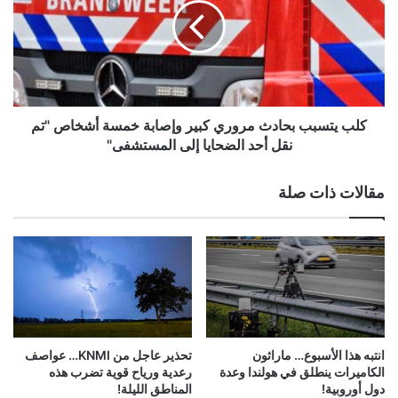
مازلت
مروري
اعتمد
كبير
على
وإصابة
الإعانات
خمسة
الاجتماعية"
أشخاص
"تم
نقل
كلب يتسبب بحادث مروري كبير وإصابة خمسة أشخاص "تم
أحد
نقل أحد الضحايا إلى المستشفى"
الضحايا
إلى
مقالات ذات صلة
المستشفى"
انتبه هذا الأسبوع… ماراثون
تحذير عاجل من KNMI… عواصف
الكاميرات ينطلق في هولندا وعدة
رعدية ورياح قوية تضرب هذه
دول أوروبية!
المناطق الليلة!