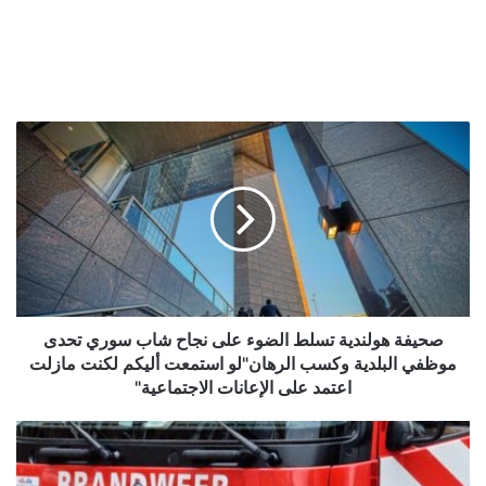
صحيفة
هولندية
تسلط
الضوء
على
نجاح
شاب
سوري
تحدى
موظفي
صحيفة هولندية تسلط الضوء على نجاح شاب سوري تحدى
البلدية
موظفي البلدية وكسب الرهان"لو استمعت أليكم لكنت مازلت
وكسب
اعتمد على الإعانات الاجتماعية"
الرهان"لو
استمعت
كلب
أليكم
يتسبب
لكنت
بحادث