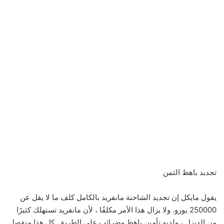
تجديد باهظ الثمن
يقول مايكل إن تجديد الشاحنة مانفريد بالكامل كلف ما لا يقل عن
250000 يورو. ولا يزال هذا الأمر مكلفًا ، لأن مانفريد تستهلك كثيرًا
من الديزل ، ولديه تأمين باهظ وضرائب على الطريق. كل هذا منفصل