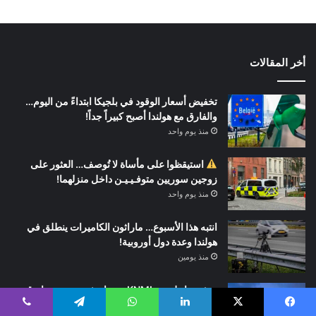
أخر المقالات
تخفيض أسعار الوقود في بلجيكا ابتداءً من اليوم…
والفارق مع هولندا أصبح كبيراً جداً!
منذ يوم واحد
استيقظوا على مأساة لا تُوصف… العثور على
زوجين سوريين متوفـيـيـن داخل منزلهما!
منذ يوم واحد
انتبه هذا الأسبوع… ماراثون الكاميرات ينطلق في
هولندا وعدة دول أوروبية!
منذ يومين
تحذير عاجل من KNMI… عواصف رعدية ورياح قوية
تضرب هذه المناطق الليلة!
يسبوك
‫X
لينكدإن
واتساب
تيلقرام
ڤايبر