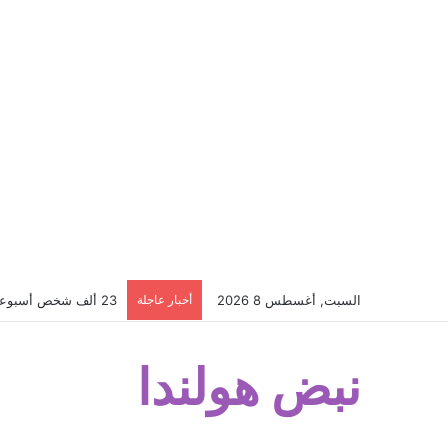
السبت, أغسطس 8 2026
أخبار عاجلة
23 ألف شخص أسبوعياً يتلقون هذه الرسالة من CJIB… إذا وصلتك لا تتجاهلها؟
نبض هولندا