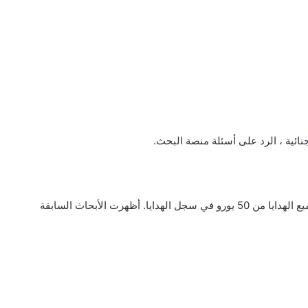
ئية ، الرد على أسئلة منصة البحث.
من حيث المبدأ ، يجب على أعضاء مجلس النواب تسجيل جميع الهدايا من 50 يورو في سجل الهدايا. أظهرت الأبحاث السابقة