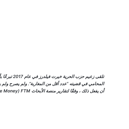
المحامي في قضيته “عدد أقل من المغاربة”. ولم يصرح ولم ي
أن يفعل ذلك ، وفقًا لتقارير منصة الأبحاث Follow the Money) FTM) الجمعة.