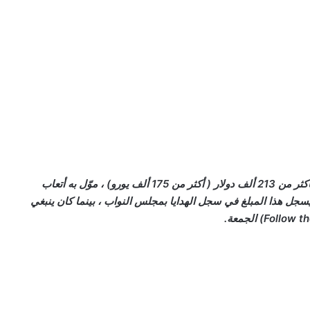
تلقى زعيم حزب الحرية خيرت فيلدرز في عام 2017 تبرعًا بأكثر من 213 ألف دولار ( أكثر من 175 ألف يورو) ، موّل به أتعاب
سجل هذا المبلغ في سجل الهدايا بمجلس النواب ، بينما كان ينبغي