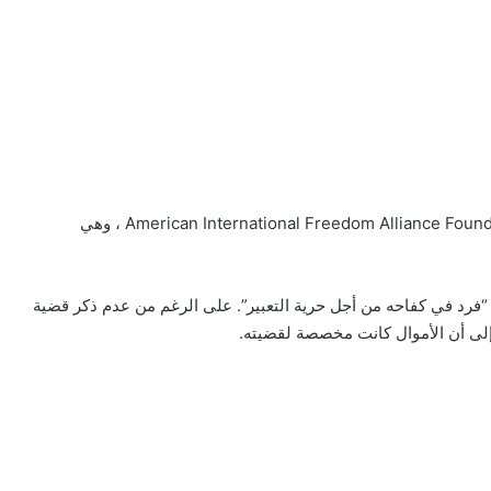
نظرت FTM في الإقرارات الضريبية لمؤسسة American International Freedom Alliance Foundation (IFAF) ، وهي
لـ “فرد في كفاحه من أجل حرية التعبير”. على الرغم من عدم ذكر قضية