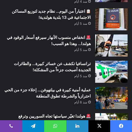
منذ 4 أيام
اعتباراً من اليوم… نظام جديد لتوزيع المساكن
الاجتماعية في 13 بلدية هولندية!
منذ 5 أيام
انخفاض منسوب الأنهار سيرفع أسعار الوقود في
هولندا… وهذا هو السبب!
منذ 5 أيام
ترانسافيا تكشف عن خسائر كبيرة… والطائرات
الجديدة أصبحت جزءاً من المشكلة!
منذ 5 أيام
عملية أمنية كبيرة في بيلتهوفن… إخلاء جزء من الحي
احترازياً والشرطة تطوق المنطقة
منذ 6 أيام
هولندا تغيّر سياستها تجاه السوريين وترفع
إغراءات العودة إلى سوريا
منذ 6 أيام
يسبوك
‫X
لينكدإن
واتساب
تيلقرام
ڤايبر