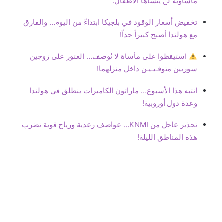
مأساوية لن ينساها الأطفال.
تخفيض أسعار الوقود في بلجيكا ابتداءً من اليوم… والفارق
مع هولندا أصبح كبيراً جداً!
استيقظوا على مأساة لا تُوصف… العثور على زوجين
سوريين متوفـيـيـن داخل منزلهما!
انتبه هذا الأسبوع… ماراثون الكاميرات ينطلق في هولندا
وعدة دول أوروبية!
تحذير عاجل من KNMI… عواصف رعدية ورياح قوية تضرب
هذه المناطق الليلة!