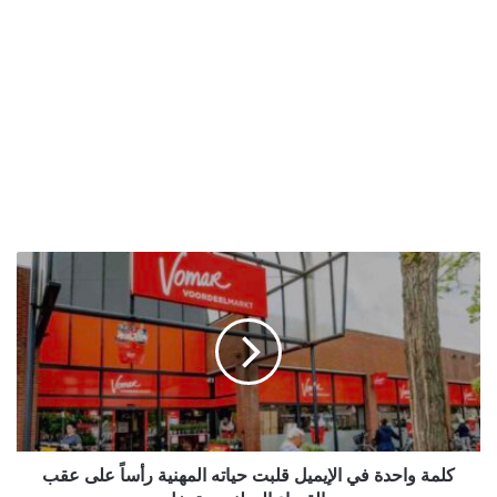
كلمة
واحدة
في
الإيميل
قلبت
حياته
المهنية
رأساً
على
عقب
كلمة واحدة في الإيميل قلبت حياته المهنية رأساً على عقب
والقضاء