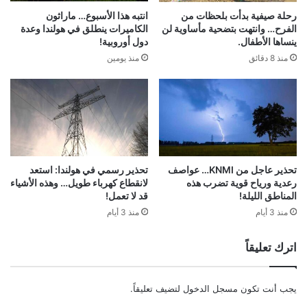
رحلة صيفية بدأت بلحظات من
انتبه هذا الأسبوع… ماراثون
الفرح… وانتهت بتضحية مأساوية لن
الكاميرات ينطلق في هولندا وعدة
ينساها الأطفال.
دول أوروبية!
منذ 8 دقائق
منذ يومين
تحذير عاجل من KNMI… عواصف
تحذير رسمي في هولندا: استعد
رعدية ورياح قوية تضرب هذه
لانقطاع كهرباء طويل… وهذه الأشياء
المناطق الليلة!
قد لا تعمل!
منذ 3 أيام
منذ 3 أيام
اترك تعليقاً
يجب أنت تكون
مسجل الدخول
لتضيف تعليقاً.