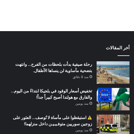
أخر المقالات
رحلة صيفية بدأت بلحظات من الفرح… وانتهت
بتضحية مأساوية لن ينساها الأطفال.
منذ 8 دقائق
تخفيض أسعار الوقود في بلجيكا ابتداءً من اليوم…
والفارق مع هولندا أصبح كبيراً جداً!
منذ يومين
استيقظوا على مأساة لا تُوصف… العثور على
زوجين سوريين متوفـيـيـن داخل منزلهما!
منذ يومين