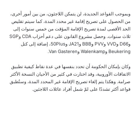
وبموجب القواعد الجديدة، لن يتمكن اللاجئون، من بين أمور أخرى،
من الحصول على تصريح إقامة غير محدد المدة، كما سيتم تقليص
الحد الأقصى لمدة تصريح الإقامة المؤقت من خمس سنوات إلى
ثلاث سنوات. وحصل مشروع القانون على دعم أحزاب CDA وSGP
وD66 وVVD وPVV وBBB وJA21 و50Plus، إضافة إلى كتل
Beukering وWalenkamp وVan Gasteren.
وكان بإمكان الحكومة أن تحدد بنفسها في عدة نقاط كيفية تطبيق
الاتفاقات الأوروبية، وقد اختارت في كثير من الأحيان النسخة الأكثر
صرامة. وهكذا يتم إلغاء تصريح الإقامة غير المحدد المدة، وستُطبق
قواعد أكثر تشددًا على لمّ شمل أفراد عائلات اللاجئين.