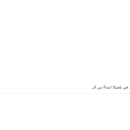
ي بلجيكا ابتداءً من اليوم… والفارق مع هولندا أصبح كبيراً جداً!