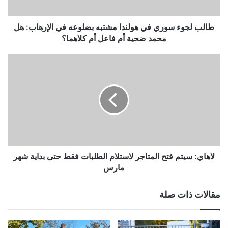
في
الإرهاب:
هل
طالب لجوء سوري في هولندا مشتبه بضلوعه في الإرهاب: هل
محمد
محمد ضحية أم فاعل أم كلاهما؟
ضحية
أم
لاهاي:
فاعل
سيتم
أم
فتح
كلاهما؟
المتاجر
لاستلام
الطلبات
فقط
حتى
بداية
شهر
لاهاي: سيتم فتح المتاجر لاستلام الطلبات فقط حتى بداية شهر
مارس
مارس
مقالات ذات صلة