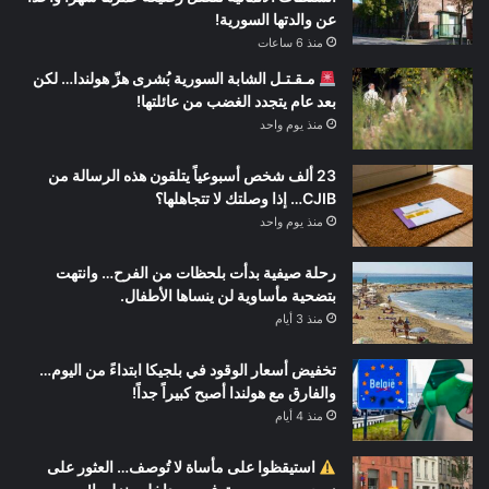
عن والدتها السورية!
منذ 6 ساعات
مـقـتـل الشابة السورية بُشرى هزّ هولندا… لكن
بعد عام يتجدد الغضب من عائلتها!
منذ يوم واحد
23 ألف شخص أسبوعياً يتلقون هذه الرسالة من
CJIB… إذا وصلتك لا تتجاهلها؟
منذ يوم واحد
رحلة صيفية بدأت بلحظات من الفرح… وانتهت
بتضحية مأساوية لن ينساها الأطفال.
منذ 3 أيام
تخفيض أسعار الوقود في بلجيكا ابتداءً من اليوم…
والفارق مع هولندا أصبح كبيراً جداً!
منذ 4 أيام
استيقظوا على مأساة لا تُوصف… العثور على