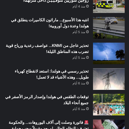
زوجين سوريين متوفـيـيـن داخل منزلهما!
منذ 4 أيام
انتبه هذا الأسبوع… ماراثون الكاميرات ينطلق في
هولندا وعدة دول أوروبية!
منذ 5 أيام
تحذير عاجل من KNMI… عواصف رعدية ورياح قوية
تضرب هذه المناطق الليلة!
منذ 5 أيام
تحذير رسمي في هولندا: استعد لانقطاع كهرباء
طويل… وهذه الأشياء قد لا تعمل!
منذ 6 أيام
توقعات الطقس في هولندا وإصدار الرمز الأصفر في
جميع أنحاء البلاد
منذ 6 أيام
فاتورة وصلت إلى آلاف اليوروهات… والحكومة
تعترف: النظام الحالي لم يعد مقبولاً ويجب حماية