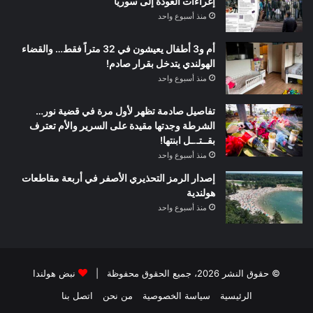
إغراءات العودة إلى سوريا
منذ أسبوع واحد
أم و3 أطفال يعيشون في 32 متراً فقط… والقضاء
الهولندي يتدخل بقرار صادم!
منذ أسبوع واحد
تفاصيل صادمة تظهر لأول مرة في قضية نور…
الشرطة وجدتها مقيدة على السرير والأم تعترف
بقــتـ.ـل ابنتها!
منذ أسبوع واحد
إصدار الرمز التحذيري الأصفر في أربعة مقاطعات
هولندية
منذ أسبوع واحد
© حقوق النشر 2026، جميع الحقوق محفوظة |
نبض هولندا
الرئيسية
سياسة الخصوصية
من نحن
اتصل بنا