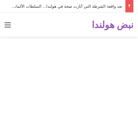
بعد واقعة الشرطة التي أثارت ضجة في هولندا… السلطات الألمانية تفصل رضيعة عمرها شهراً واحداً عن والدتها السورية!
نبض هولندا
الق