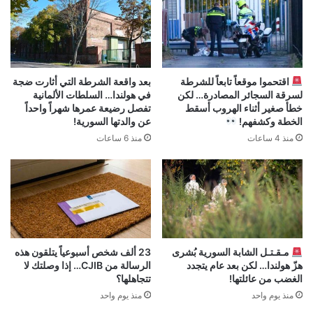
اقتحموا موقعاً تابعاً للشرطة
بعد واقعة الشرطة التي أثارت ضجة
لسرقة السجائر المصادرة… لكن
في هولندا… السلطات الألمانية
خطأ صغير أثناء الهروب أسقط
تفصل رضيعة عمرها شهراً واحداً
الخطة وكشفهم!
عن والدتها السورية!
منذ 4 ساعات
منذ 6 ساعات
مـقـتـل الشابة السورية بُشرى
23 ألف شخص أسبوعياً يتلقون هذه
هزّ هولندا… لكن بعد عام يتجدد
الرسالة من CJIB… إذا وصلتك لا
الغضب من عائلتها!
تتجاهلها؟
منذ يوم واحد
منذ يوم واحد