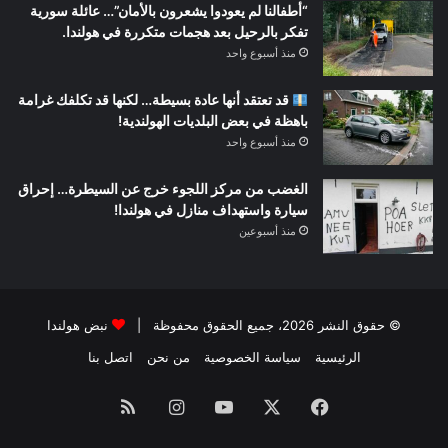
“أطفالنا لم يعودوا يشعرون بالأمان”… عائلة سورية
تفكر بالرحيل بعد هجمات متكررة في هولندا.
منذ أسبوع واحد
قد تعتقد أنها عادة بسيطة… لكنها قد تكلفك غرامة
باهظة في بعض البلديات الهولندية!
منذ أسبوع واحد
الغضب من مركز اللجوء خرج عن السيطرة… إحراق
سيارة واستهداف منازل في هولندا!
منذ أسبوعين
© حقوق النشر 2026، جميع الحقوق محفوظة |
نبض هولندا
الرئيسية
سياسة الخصوصية
من نحن
اتصل بنا
فيسبوك
‫X
‫YouTube
انستقرام
ملخص