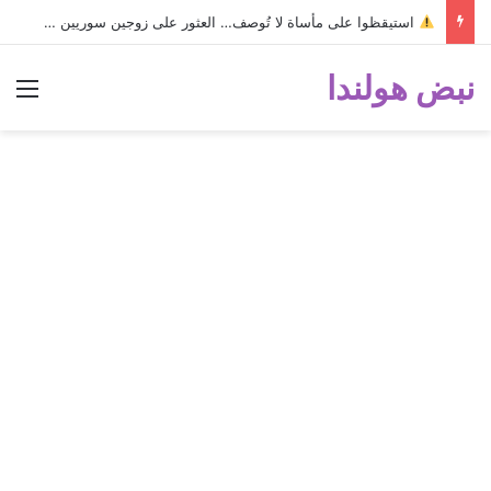
استيقظوا على مأساة لا تُوصف… العثور على زوجين سوريين متوفـيـيـن داخل منزلهما!
نبض هولندا
الق