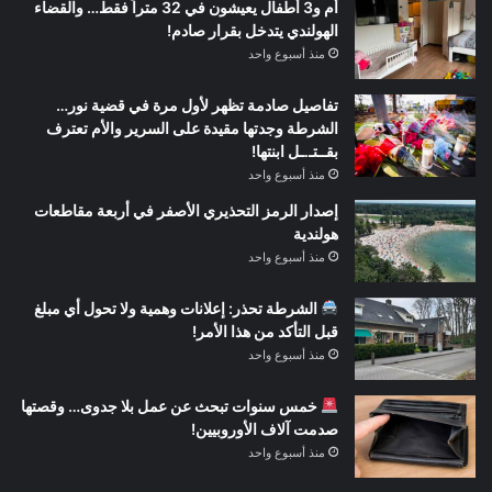
أم و3 أطفال يعيشون في 32 متراً فقط… والقضاء
الهولندي يتدخل بقرار صادم!
منذ أسبوع واحد
تفاصيل صادمة تظهر لأول مرة في قضية نور…
الشرطة وجدتها مقيدة على السرير والأم تعترف
بقــتـ.ـل ابنتها!
منذ أسبوع واحد
إصدار الرمز التحذيري الأصفر في أربعة مقاطعات
هولندية
منذ أسبوع واحد
الشرطة تحذر: إعلانات وهمية ولا تحول أي مبلغ
قبل التأكد من هذا الأمر!
منذ أسبوع واحد
خمس سنوات تبحث عن عمل بلا جدوى… وقصتها
صدمت آلاف الأوروبيين!
منذ أسبوع واحد