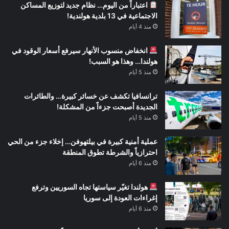
اعتباراً من اليوم… نظام جديد لتوزيع المساكن
الاجتماعية في 13 بلدية هولندية!
منذ 4 أيام
انخفاض منسوب الأنهار سيرفع أسعار الوقود في
هولندا… وهذا هو السبب!
منذ 5 أيام
ترانسافيا تكشف عن خسائر كبيرة… والطائرات
الجديدة أصبحت جزءاً من المشكلة!
منذ 5 أيام
عملية أمنية كبيرة في بيلتهوفن… إخلاء جزء من الحي
احترازياً والشرطة تطوق المنطقة
منذ 6 أيام
هولندا تغيّر سياستها تجاه السوريين وترفع
إغراءات العودة إلى سوريا
منذ 6 أيام