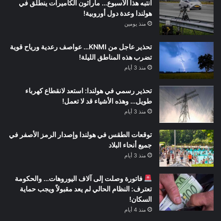
انتبه هذا الأسبوع… ماراثون الكاميرات ينطلق في
هولندا وعدة دول أوروبية!
منذ يومين
تحذير عاجل من KNMI… عواصف رعدية ورياح قوية
تضرب هذه المناطق الليلة!
منذ 3 أيام
تحذير رسمي في هولندا: استعد لانقطاع كهرباء
طويل… وهذه الأشياء قد لا تعمل!
منذ 3 أيام
توقعات الطقس في هولندا وإصدار الرمز الأصفر في
جميع أنحاء البلاد
منذ 3 أيام
فاتورة وصلت إلى آلاف اليوروهات… والحكومة
تعترف: النظام الحالي لم يعد مقبولاً ويجب حماية
السكان!
منذ 4 أيام