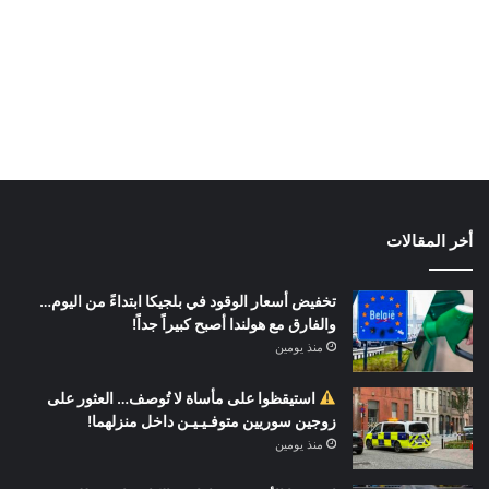
أخر المقالات
تخفيض أسعار الوقود في بلجيكا ابتداءً من اليوم…
والفارق مع هولندا أصبح كبيراً جداً!
منذ يومين
استيقظوا على مأساة لا تُوصف… العثور على
زوجين سوريين متوفـيـيـن داخل منزلهما!
منذ يومين