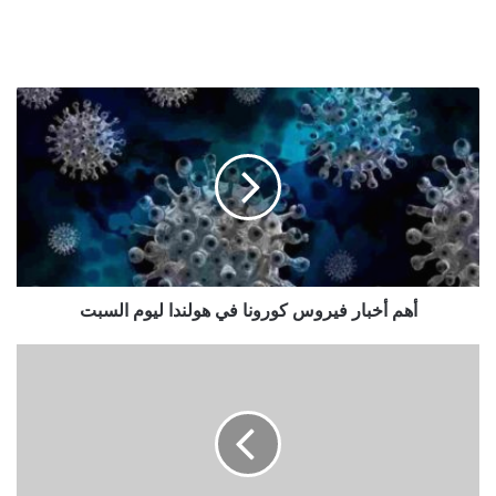
أهم
أخبار
فيروس
كورونا
في
هولندا
ليوم
السبت
أهم أخبار فيروس كورونا في هولندا ليوم السبت
أم
الصبي
الذي
تعرض
لسوء
المعاملة
بشكل