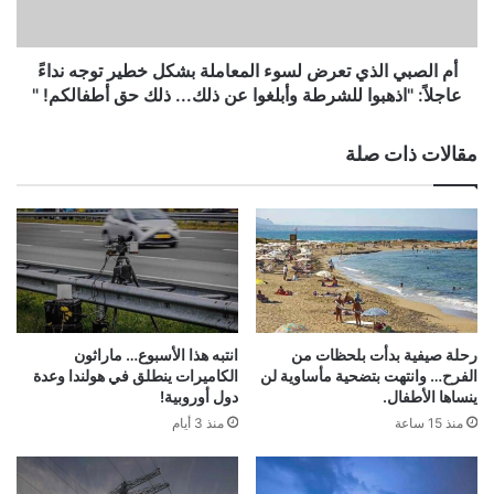
خطير
توجه
نداءً
أم الصبي الذي تعرض لسوء المعاملة بشكل خطير توجه نداءً
عاجلاً:
عاجلاً: "اذهبوا للشرطة وأبلغوا عن ذلك... ذلك حق أطفالكم! "
"اذهبوا
للشرطة
مقالات ذات صلة
وأبلغوا
عن
ذلك...
ذلك
حق
أطفالكم!
"
رحلة صيفية بدأت بلحظات من
انتبه هذا الأسبوع… ماراثون
الفرح… وانتهت بتضحية مأساوية لن
الكاميرات ينطلق في هولندا وعدة
ينساها الأطفال.
دول أوروبية!
منذ 15 ساعة
منذ 3 أيام