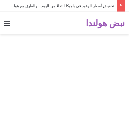
تخفيض أسعار الوقود في بلجيكا ابتداءً من اليوم… والفارق مع هولندا أصبح كبيراً جداً!
نبض هولندا
الق