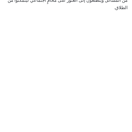
من المشاكل ويتطلعون إلى العثور على محامٍ اجتماعي ليتمكنوا من
الطلاق.