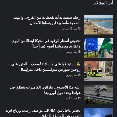
أخر المقالات
رحلة صيفية بدأت بلحظات من الفرح… وانتهت
بتضحية مأساوية لن ينساها الأطفال.
منذ 15 ساعة
تخفيض أسعار الوقود في بلجيكا ابتداءً من اليوم…
والفارق مع هولندا أصبح كبيراً جداً!
منذ يومين
استيقظوا على مأساة لا تُوصف… العثور على
زوجين سوريين متوفـيـيـن داخل منزلهما!
منذ يومين
انتبه هذا الأسبوع… ماراثون الكاميرات ينطلق في
هولندا وعدة دول أوروبية!
منذ 3 أيام
تحذير عاجل من KNMI… عواصف رعدية ورياح قوية
تضرب هذه المناطق الليلة!