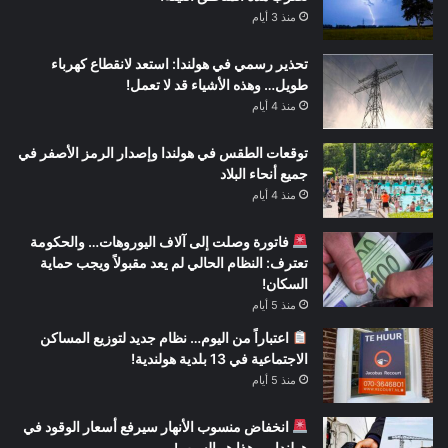
منذ 3 أيام
تحذير رسمي في هولندا: استعد لانقطاع كهرباء
طويل… وهذه الأشياء قد لا تعمل!
منذ 4 أيام
توقعات الطقس في هولندا وإصدار الرمز الأصفر في
جميع أنحاء البلاد
منذ 4 أيام
فاتورة وصلت إلى آلاف اليوروهات… والحكومة
تعترف: النظام الحالي لم يعد مقبولاً ويجب حماية
السكان!
منذ 5 أيام
اعتباراً من اليوم… نظام جديد لتوزيع المساكن
الاجتماعية في 13 بلدية هولندية!
منذ 5 أيام
انخفاض منسوب الأنهار سيرفع أسعار الوقود في
هولندا… وهذا هو السبب!