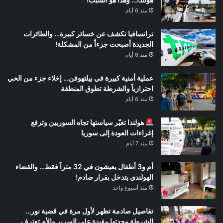
منذ 6 أيام
ترانسافيا تكشف عن خسائر كبيرة… والطائرات
الجديدة أصبحت جزءاً من المشكلة!
منذ 6 أيام
عملية أمنية كبيرة في بيلتهوفن… إخلاء جزء من الحي
احترازياً والشرطة تطوق المنطقة
منذ 6 أيام
هولندا تغيّر سياستها تجاه السوريين وترفع
إغراءات العودة إلى سوريا
منذ 7 أيام
أم و3 أطفال يعيشون في 32 متراً فقط… والقضاء
الهولندي يتدخل بقرار صادم!
منذ أسبوع واحد
تفاصيل صادمة تظهر لأول مرة في قضية نور…
الشرطة وجدتها مقيدة على السرير والأم تعترف