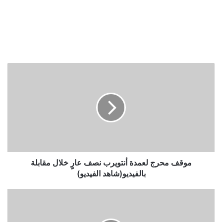
موقف
محرج
لعمدة
أنتويرب
نصف
عارٍ
خلال
مقابلة
بالفيديو(شاهد
الفيديو)
موقف محرج لعمدة أنتويرب نصف عارٍ خلال مقابلة
بالفيديو(شاهد الفيديو)
الشرطة
الملكية
الهولندية