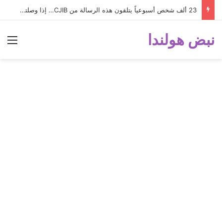
23 ألف شخص أسبوعياً يتلقون هذه الرسالة من CJIB… إذا وصلتك لا تتجاهلها؟
نبض هولندا
الق