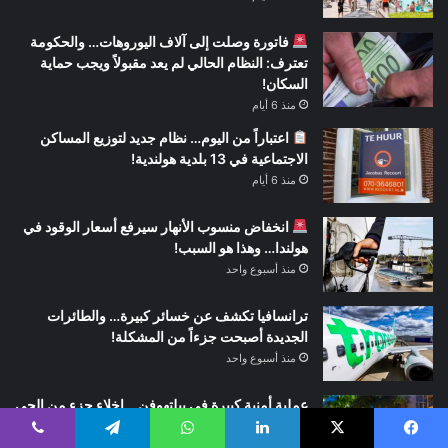
فاتورة وصلت إلى آلاف اليوروهات… والحكومة
تعترف: النظام الحالي لم يعد مقبولاً ويجب حماية
السكان!
منذ 6 أيام
اعتباراً من اليوم… نظام جديد لتوزيع المساكن
الاجتماعية في 13 بلدية هولندية!
منذ 6 أيام
انخفاض منسوب الأنهار سيرفع أسعار الوقود في
هولندا… وهذا هو السبب!
منذ أسبوع واحد
ترانسافيا تكشف عن خسائر كبيرة… والطائرات
الجديدة أصبحت جزءاً من المشكلة!
منذ أسبوع واحد
عملية أمنية كبيرة في بيلتهوفن… إخلاء جزء من الحي
احترازياً والشرطة تطوق المنطقة
يسبوك
‫X
لينكدإن
واتساب
تيلقرام
ڤايبر
منذ أسبوع واحد