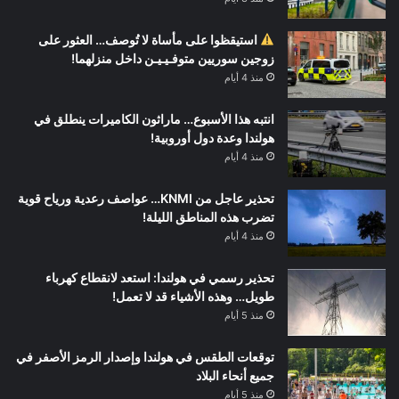
استيقظوا على مأساة لا تُوصف… العثور على
زوجين سوريين متوفـيـيـن داخل منزلهما!
منذ 4 أيام
انتبه هذا الأسبوع… ماراثون الكاميرات ينطلق في
هولندا وعدة دول أوروبية!
منذ 4 أيام
تحذير عاجل من KNMI… عواصف رعدية ورياح قوية
تضرب هذه المناطق الليلة!
منذ 4 أيام
تحذير رسمي في هولندا: استعد لانقطاع كهرباء
طويل… وهذه الأشياء قد لا تعمل!
منذ 5 أيام
توقعات الطقس في هولندا وإصدار الرمز الأصفر في
جميع أنحاء البلاد
منذ 5 أيام