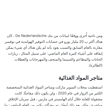
ومن ناحية أُخرى ووفقًا لبيانات من بنك De Nederlandsche ، كان
هناك أكثر ب 20 مليار يورو في حسابات التوفير الهولندية في نوفمبر
مقارنة بالعام السابق والسبب يعود بأنه لم يكن هناك أي شيء يمكن
إنفاقه على أشياء كثيرة العام الماضي: على سبيل المثال ، زيارات
الحانات والمطاعم والسينما والمتحف والمهرجانات والعطلات
(الطائرة).
متاجر المواد الغذائية
استقطبت محلات السوبر ماركت ومتاجر المواد الغذائية المتخصصة
الكثير من الزوار في عام 2020 ، ولن يكون ذلك مفاجئًا. كانت
مشغولة للغاية خلال أيام الهامستر في مارس ، قبل سريان الإغلاق
مباشرة ، ولكن بعد ذلك أيضًا ، تم بيع أكثر بكثير من العام الماضي: ما