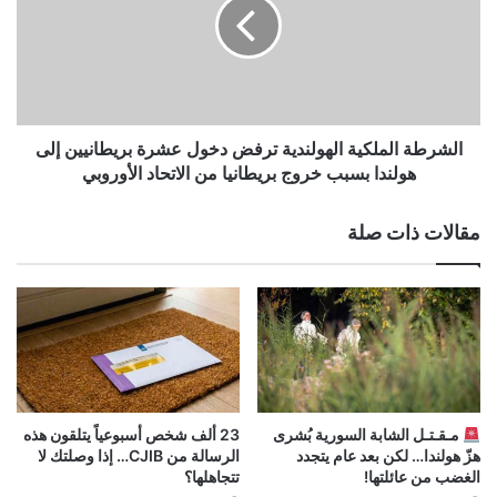
ترفض
دخول
عشرة
بريطانيين
إلى
هولندا
بسبب
الشرطة الملكية الهولندية ترفض دخول عشرة بريطانيين إلى
خروج
هولندا بسبب خروج بريطانيا من الاتحاد الأوروبي
بريطانيا
من
مقالات ذات صلة
الاتحاد
الأوروبي
مـقـتـل الشابة السورية بُشرى
23 ألف شخص أسبوعياً يتلقون هذه
هزّ هولندا… لكن بعد عام يتجدد
الرسالة من CJIB… إذا وصلتك لا
الغضب من عائلتها!
تتجاهلها؟