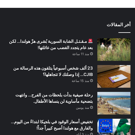
أخر المقالات
مـقـتـل الشابة السورية بُشرى هزّ هولندا… لكن
بعد عام يتجدد الغضب من عائلتها!
منذ 11 ساعة
23 ألف شخص أسبوعياً يتلقون هذه الرسالة من
CJIB… إذا وصلتك لا تتجاهلها؟
منذ 15 ساعة
رحلة صيفية بدأت بلحظات من الفرح… وانتهت
بتضحية مأساوية لن ينساها الأطفال.
منذ يومين
تخفيض أسعار الوقود في بلجيكا ابتداءً من اليوم…
والفارق مع هولندا أصبح كبيراً جداً!
منذ 3 أيام