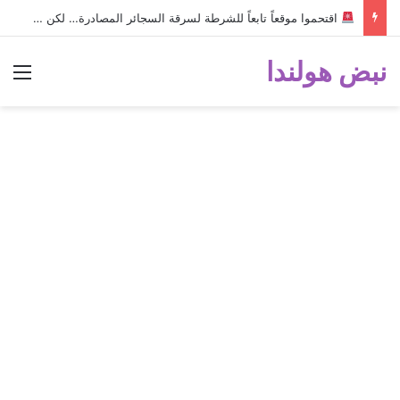
اقتحموا موقعاً تابعاً للشرطة لسرقة السجائر المصادرة… لكن خطأ صغير أثناء الهروب أسقط الخطة وكشفهم!
نبض هولندا
الق