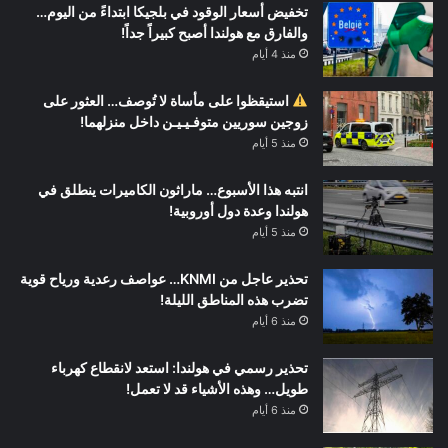
تخفيض أسعار الوقود في بلجيكا ابتداءً من اليوم…
والفارق مع هولندا أصبح كبيراً جداً!
منذ 4 أيام
استيقظوا على مأساة لا تُوصف… العثور على
زوجين سوريين متوفـيـيـن داخل منزلهما!
منذ 5 أيام
انتبه هذا الأسبوع… ماراثون الكاميرات ينطلق في
هولندا وعدة دول أوروبية!
منذ 5 أيام
تحذير عاجل من KNMI… عواصف رعدية ورياح قوية
تضرب هذه المناطق الليلة!
منذ 6 أيام
تحذير رسمي في هولندا: استعد لانقطاع كهرباء
طويل… وهذه الأشياء قد لا تعمل!
منذ 6 أيام