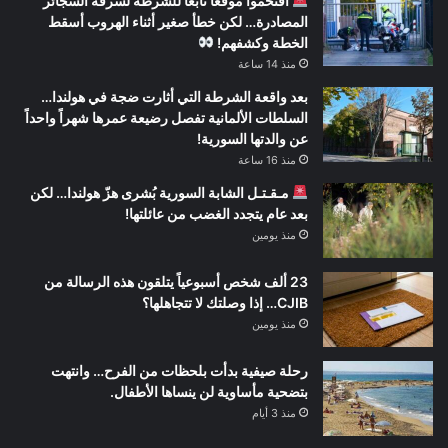
اقتحموا موقعاً تابعاً للشرطة لسرقة السجائر
المصادرة… لكن خطأ صغير أثناء الهروب أسقط
الخطة وكشفهم!
منذ 14 ساعة
بعد واقعة الشرطة التي أثارت ضجة في هولندا…
السلطات الألمانية تفصل رضيعة عمرها شهراً واحداً
عن والدتها السورية!
منذ 16 ساعة
مـقـتـل الشابة السورية بُشرى هزّ هولندا… لكن
بعد عام يتجدد الغضب من عائلتها!
منذ يومين
23 ألف شخص أسبوعياً يتلقون هذه الرسالة من
CJIB… إذا وصلتك لا تتجاهلها؟
منذ يومين
رحلة صيفية بدأت بلحظات من الفرح… وانتهت
بتضحية مأساوية لن ينساها الأطفال.
منذ 3 أيام