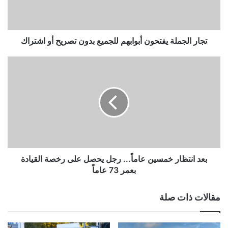
تصريح
أو
اشتراك
تجار الجملة يفتحون أبوابهم للجميع بدون تصريح أو اشتراك
بعد
انتظار
خمسين
عاماً...
رجل
يحصل
على
رخصة
القيادة
بعمر
بعد انتظار خمسين عاماً... رجل يحصل على رخصة القيادة
73
بعمر 73 عاماً
عاماً
مقالات ذات صلة