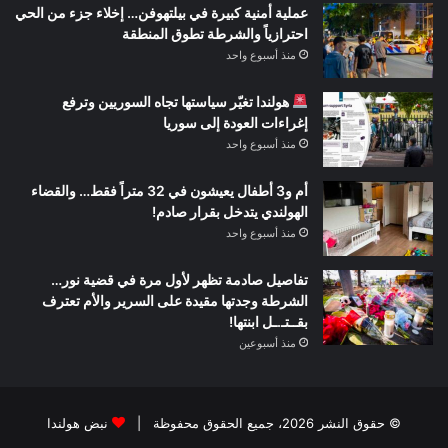
عملية أمنية كبيرة في بيلتهوفن… إخلاء جزء من الحي
احترازياً والشرطة تطوق المنطقة
منذ أسبوع واحد
هولندا تغيّر سياستها تجاه السوريين وترفع
إغراءات العودة إلى سوريا
منذ أسبوع واحد
أم و3 أطفال يعيشون في 32 متراً فقط… والقضاء
الهولندي يتدخل بقرار صادم!
منذ أسبوع واحد
تفاصيل صادمة تظهر لأول مرة في قضية نور…
الشرطة وجدتها مقيدة على السرير والأم تعترف
بقــتـ.ـل ابنتها!
منذ أسبوعين
© حقوق النشر 2026، جميع الحقوق محفوظة |
نبض هولندا