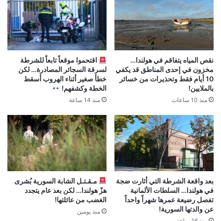
نقص المياه يتفاقم في هولندا…
اقتحموا موقعاً تابعاً للشرطة
مخزون في إحدى المناطق قد يكفي
لسرقة السجائر المصادرة… لكن
10 أيام فقط وتحذيرات من خسائر
خطأ صغير أثناء الهروب أسقط
بالملايين!
الخطة وكشفهم!
منذ 10 ساعات
منذ 14 ساعة
بعد واقعة الشرطة التي أثارت ضجة
مـقـتـل الشابة السورية بُشرى
في هولندا… السلطات الألمانية
هزّ هولندا… لكن بعد عام يتجدد
تفصل رضيعة عمرها شهراً واحداً
الغضب من عائلتها!
عن والدتها السورية!
منذ يومين
منذ 16 ساعة