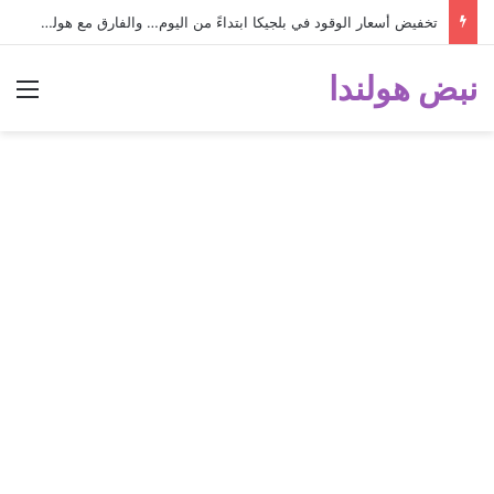
تخفيض أسعار الوقود في بلجيكا ابتداءً من اليوم… والفارق مع هولندا أصبح كبيراً جداً!
نبض هولندا
الق