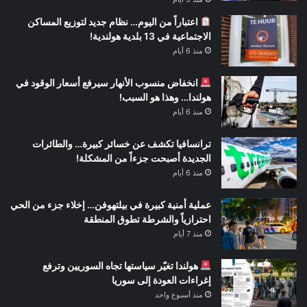
اعتباراً من اليوم… نظام جديد لتوزيع المساكن
الاجتماعية في 13 بلدية هولندية!
منذ 6 أيام
انخفاض منسوب الأنهار سيرفع أسعار الوقود في
هولندا… وهذا هو السبب!
منذ 6 أيام
ترانسافيا تكشف عن خسائر كبيرة… والطائرات
الجديدة أصبحت جزءاً من المشكلة!
منذ 6 أيام
عملية أمنية كبيرة في بيلتهوفن… إخلاء جزء من الحي
احترازياً والشرطة تطوق المنطقة
منذ 7 أيام
هولندا تغيّر سياستها تجاه السوريين وترفع
إغراءات العودة إلى سوريا
منذ أسبوع واحد