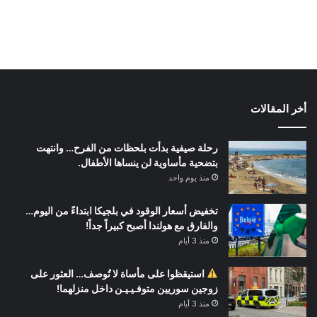
أخر المقالات
رحلة صيفية بدأت بلحظات من الفرح… وانتهت
بتضحية مأساوية لن ينساها الأطفال.
منذ يوم واحد
تخفيض أسعار الوقود في بلجيكا ابتداءً من اليوم…
والفارق مع هولندا أصبح كبيراً جداً!
منذ 3 أيام
استيقظوا على مأساة لا تُوصف… العثور على
زوجين سوريين متوفـيـيـن داخل منزلهما!
منذ 3 أيام