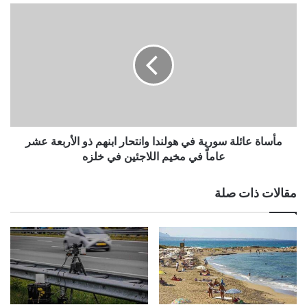
مأساة
عائلة
سورية
في
هولندا
وانتحار
ابنهم
ذو
الأربعة
عشر
مأساة عائلة سورية في هولندا وانتحار ابنهم ذو الأربعة عشر
عاماً
عاماً في مخيم اللاجئين في خلزه
في
مخيم
مقالات ذات صلة
اللاجئين
في
خلزه