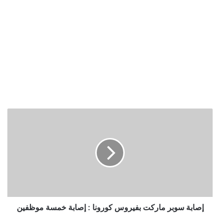
إصابة
سوبر
ماركت
بفيروس
كورونا
:
إصابة
خمسة
موظفين
إصابة سوبر ماركت بفيروس كورونا : إصابة خمسة موظفين