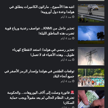
انتبه هذا الأسبوع… ماراثون الكاميرات ينطلق في
هولندا وعدة دول أوروبية!
منذ 3 أيام
تحذير عاجل من KNMI… عواصف رعدية ورياح قوية
تضرب هذه المناطق الليلة!
منذ 4 أيام
تحذير رسمي في هولندا: استعد لانقطاع كهرباء
طويل… وهذه الأشياء قد لا تعمل!
منذ 4 أيام
توقعات الطقس في هولندا وإصدار الرمز الأصفر في
جميع أنحاء البلاد
منذ 4 أيام
فاتورة وصلت إلى آلاف اليوروهات… والحكومة
تعترف: النظام الحالي لم يعد مقبولاً ويجب حماية
السكان!
منذ 5 أيام