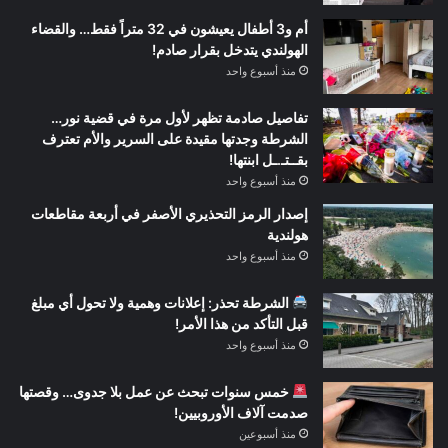
أم و3 أطفال يعيشون في 32 متراً فقط… والقضاء
الهولندي يتدخل بقرار صادم!
منذ أسبوع واحد
تفاصيل صادمة تظهر لأول مرة في قضية نور…
الشرطة وجدتها مقيدة على السرير والأم تعترف
بقــتـ.ـل ابنتها!
منذ أسبوع واحد
إصدار الرمز التحذيري الأصفر في أربعة مقاطعات
هولندية
منذ أسبوع واحد
الشرطة تحذر: إعلانات وهمية ولا تحول أي مبلغ
قبل التأكد من هذا الأمر!
منذ أسبوع واحد
خمس سنوات تبحث عن عمل بلا جدوى… وقصتها
صدمت آلاف الأوروبيين!
منذ أسبوعين