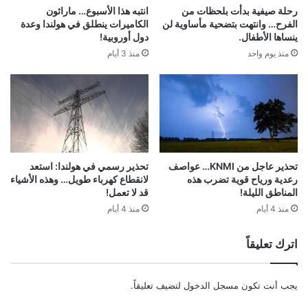
رحلة صيفية بدأت بلحظات من
انتبه هذا الأسبوع… ماراثون
الفرح… وانتهت بتضحية مأساوية لن
الكاميرات ينطلق في هولندا وعدة
ينساها الأطفال.
دول أوروبية!
منذ يوم واحد
منذ 3 أيام
تحذير عاجل من KNMI… عواصف
تحذير رسمي في هولندا: استعد
رعدية ورياح قوية تضرب هذه
لانقطاع كهرباء طويل… وهذه الأشياء
المناطق الليلة!
قد لا تعمل!
منذ 4 أيام
منذ 4 أيام
اترك تعليقاً
يجب أنت تكون
مسجل الدخول
لتضيف تعليقاً.