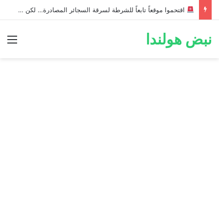
اقتحموا موقعاً تابعاً للشرطة لسرقة السجائر المصادرة… لكن خطأ صغير أثناء الهروب أسقط الخطة وكشفهم!
نبض هولندا
الق