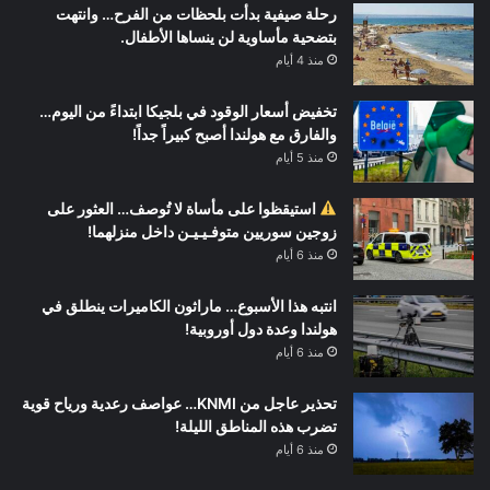
رحلة صيفية بدأت بلحظات من الفرح… وانتهت
بتضحية مأساوية لن ينساها الأطفال.
منذ 4 أيام
تخفيض أسعار الوقود في بلجيكا ابتداءً من اليوم…
والفارق مع هولندا أصبح كبيراً جداً!
منذ 5 أيام
استيقظوا على مأساة لا تُوصف… العثور على
زوجين سوريين متوفـيـيـن داخل منزلهما!
منذ 6 أيام
انتبه هذا الأسبوع… ماراثون الكاميرات ينطلق في
هولندا وعدة دول أوروبية!
منذ 6 أيام
تحذير عاجل من KNMI… عواصف رعدية ورياح قوية
تضرب هذه المناطق الليلة!
منذ 6 أيام