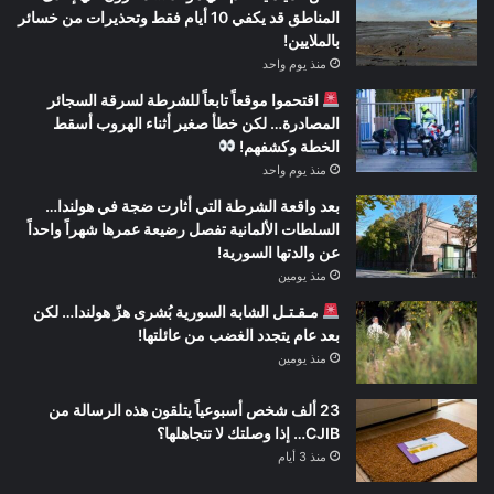
المناطق قد يكفي 10 أيام فقط وتحذيرات من خسائر
بالملايين!
منذ يوم واحد
اقتحموا موقعاً تابعاً للشرطة لسرقة السجائر
المصادرة… لكن خطأ صغير أثناء الهروب أسقط
الخطة وكشفهم!
منذ يوم واحد
بعد واقعة الشرطة التي أثارت ضجة في هولندا…
السلطات الألمانية تفصل رضيعة عمرها شهراً واحداً
عن والدتها السورية!
منذ يومين
مـقـتـل الشابة السورية بُشرى هزّ هولندا… لكن
بعد عام يتجدد الغضب من عائلتها!
منذ يومين
23 ألف شخص أسبوعياً يتلقون هذه الرسالة من
CJIB… إذا وصلتك لا تتجاهلها؟
منذ 3 أيام