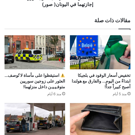
اليونان(
إجازتهما في اليونان( صور)
صور)
مقالات ذات صلة
تخفيض أسعار الوقود في بلجيكا
استيقظوا على مأساة لا تُوصف…
ابتداءً من اليوم… والفارق مع هولندا
العثور على زوجين سوريين
أصبح كبيراً جداً!
متوفـيـيـن داخل منزلهما!
منذ 5 أيام
منذ 6 أيام