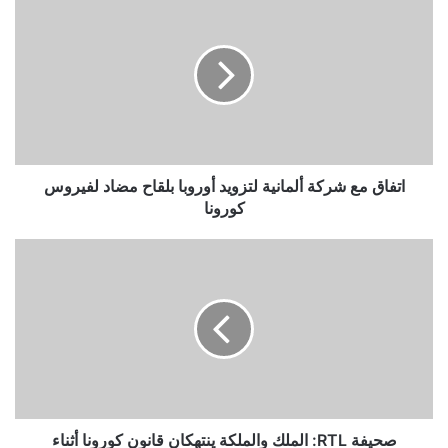
مع
شركة
ألمانية
لتزويد
أوروبا
بلقاح
مضاد
لفيروس
كورونا
اتفاق مع شركة ألمانية لتزويد أوروبا بلقاح مضاد لفيروس
كورونا
صحيفة
RTL:
الملك
والملكة
ينتهكان
قانون
كورونا
أثناء
إجازتهما
في
صحيفة RTL: الملك والملكة ينتهكان قانون كورونا أثناء