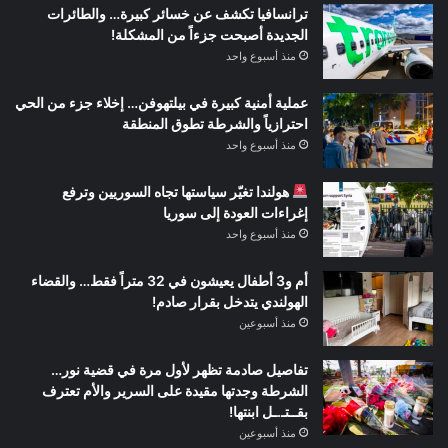
ترانسافيا تكشف عن خسائر كبيرة… والطائرات
الجديدة أصبحت جزءاً من المشكلة!
منذ أسبوع واحد
عملية أمنية كبيرة في بيلتهوفن… إخلاء جزء من الحي
احترازياً والشرطة تطوق المنطقة
منذ أسبوع واحد
هولندا تغيّر سياستها تجاه السوريين وترفع
إغراءات العودة إلى سوريا
منذ أسبوع واحد
أم و3 أطفال يعيشون في 32 متراً فقط… والقضاء
الهولندي يتدخل بقرار صادم!
منذ أسبوعين
تفاصيل صادمة تظهر لأول مرة في قضية نور…
الشرطة وجدتها مقيدة على السرير والأم تعترف
بقــتـ.ـل ابنتها!
منذ أسبوعين