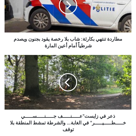
بلا
رخصة
يقود
بجنون
ويصدم
شرطياً
مطاردة تنتهي بكارثة: شاب بلا رخصة يقود بجنون ويصدم
أمام
شرطياً أمام أعين المارة
أعين
المارة
ذعر
في
زايست"عـــــنـــــف
جـــــنـــــســـــي
خـــــطـــــيـــــر"
في
الغابة…
والشرطة
تمشط
المنطقة
ذعر في زايست"عـــــنـــــف جـــــنـــــســـــي
بلا
خـــــطـــــيـــــر" في الغابة… والشرطة تمشط المنطقة بلا
توقف
توقف