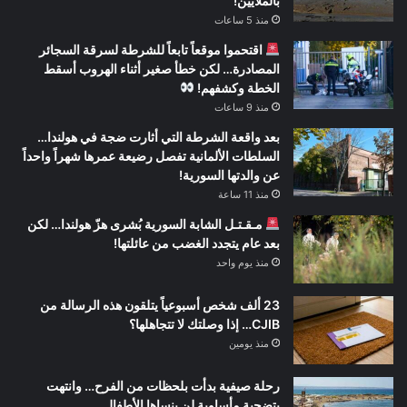
بالملايين!
منذ 5 ساعات
اقتحموا موقعاً تابعاً للشرطة لسرقة السجائر
المصادرة… لكن خطأ صغير أثناء الهروب أسقط
الخطة وكشفهم!
منذ 9 ساعات
بعد واقعة الشرطة التي أثارت ضجة في هولندا…
السلطات الألمانية تفصل رضيعة عمرها شهراً واحداً
عن والدتها السورية!
منذ 11 ساعة
مـقـتـل الشابة السورية بُشرى هزّ هولندا… لكن
بعد عام يتجدد الغضب من عائلتها!
منذ يوم واحد
23 ألف شخص أسبوعياً يتلقون هذه الرسالة من
CJIB… إذا وصلتك لا تتجاهلها؟
منذ يومين
رحلة صيفية بدأت بلحظات من الفرح… وانتهت
بتضحية مأساوية لن ينساها الأطفال.