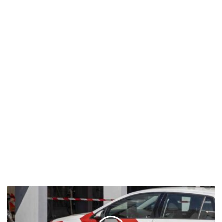
مطاردة
تنتهي
بكارثة:
شاب