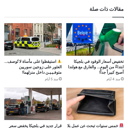
مقالات ذات صلة
تخفيض أسعار الوقود في بلجيكا
استيقظوا على مأساة لا تُوصف…
ابتداءً من اليوم… والفارق مع هولندا
العثور على زوجين سوريين
أصبح كبيراً جداً!
متوفـيـيـن داخل منزلهما!
منذ 4 أيام
منذ 5 أيام
خمس سنوات تبحث عن عمل بلا
قرار جديد في بلجيكا يخفض سعر