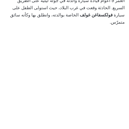
العمر 9 أعوام قيادة سيارة والدته في جولة ليلية على الطريق
السريع. الحادثة وقعت في غرب البلاد، حيث استولى الطفل على
سيارة
فولكسفاغن غولف
الخاصة بوالدته، وانطلق بها وكأنه سائق
متمرّس.