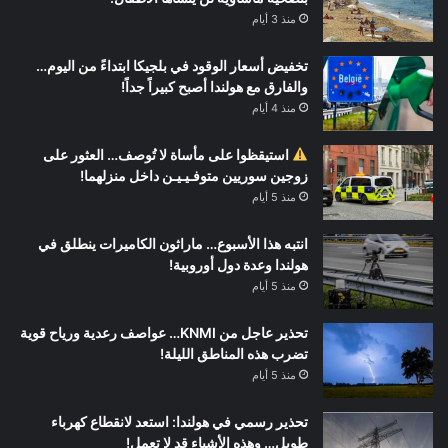
منذ 3 أيام
تخفيض أسعار الوقود في بلجيكا ابتداءً من اليوم…
والفارق مع هولندا أصبح كبيراً جداً!
منذ 4 أيام
استيقظوا على مأساة لا تُوصف… العثور على
زوجين سوريين متوفـيـيـن داخل منزلهما!
منذ 5 أيام
انتبه هذا الأسبوع… ماراثون الكاميرات ينطلق في
هولندا وعدة دول أوروبية!
منذ 5 أيام
تحذير عاجل من KNMI… عواصف رعدية ورياح قوية
تضرب هذه المناطق الليلة!
منذ 5 أيام
تحذير رسمي في هولندا: استعد لانقطاع كهرباء
طويل… وهذه الأشياء قد لا تعمل!