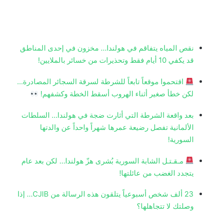
نقص المياه يتفاقم في هولندا… مخزون في إحدى المناطق
قد يكفي 10 أيام فقط وتحذيرات من خسائر بالملايين!
اقتحموا موقعاً تابعاً للشرطة لسرقة السجائر المصادرة…
لكن خطأ صغير أثناء الهروب أسقط الخطة وكشفهم!
بعد واقعة الشرطة التي أثارت ضجة في هولندا… السلطات
الألمانية تفصل رضيعة عمرها شهراً واحداً عن والدتها
السورية!
مـقـتـل الشابة السورية بُشرى هزّ هولندا… لكن بعد عام
يتجدد الغضب من عائلتها!
23 ألف شخص أسبوعياً يتلقون هذه الرسالة من CJIB… إذا
وصلتك لا تتجاهلها؟