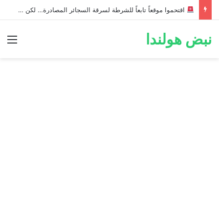
اقتحموا موقعاً تابعاً للشرطة لسرقة السجائر المصادرة… لكن خطأ صغير أثناء الهروب أسقط الخطة وكشفهم!
نبض هولندا
الق