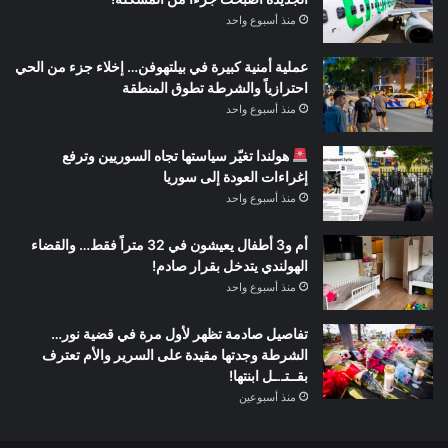
منذ أسبوع واحد
عملية أمنية كبيرة في بيلتهوفن… إخلاء جزء من الحي
احترازياً والشرطة تطوق المنطقة
منذ أسبوع واحد
هولندا تغيّر سياستها تجاه السوريين وترفع
إغراءات العودة إلى سوريا
منذ أسبوع واحد
أم و3 أطفال يعيشون في 32 متراً فقط… والقضاء
الهولندي يتدخل بقرار صادم!
منذ أسبوع واحد
تفاصيل صادمة تظهر لأول مرة في قضية نور…
الشرطة وجدتها مقيدة على السرير والأم تعترف
بقــتـ.ـل ابنتها!
منذ أسبوعين