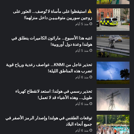
استيقظوا على مأساة لا تُوصف… العثور على
زوجين سوريين متوفـيـيـن داخل منزلهما!
منذ 5 أيام
انتبه هذا الأسبوع… ماراثون الكاميرات ينطلق في
هولندا وعدة دول أوروبية!
منذ 5 أيام
تحذير عاجل من KNMI… عواصف رعدية ورياح قوية
تضرب هذه المناطق الليلة!
منذ 6 أيام
تحذير رسمي في هولندا: استعد لانقطاع كهرباء
طويل… وهذه الأشياء قد لا تعمل!
منذ 6 أيام
توقعات الطقس في هولندا وإصدار الرمز الأصفر في
جميع أنحاء البلاد
منذ 6 أيام