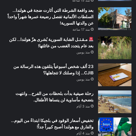
منذ 15 ساعة
بعد واقعة الشرطة التي أثارت ضجة في هولندا…
السلطات الألمانية تفصل رضيعة عمرها شهراً واحداً
عن والدتها السورية!
منذ 17 ساعة
مـقـتـل الشابة السورية بُشرى هزّ هولندا… لكن
بعد عام يتجدد الغضب من عائلتها!
منذ يومين
23 ألف شخص أسبوعياً يتلقون هذه الرسالة من
CJIB… إذا وصلتك لا تتجاهلها؟
منذ يومين
رحلة صيفية بدأت بلحظات من الفرح… وانتهت
بتضحية مأساوية لن ينساها الأطفال.
منذ 3 أيام
تخفيض أسعار الوقود في بلجيكا ابتداءً من اليوم…
والفارق مع هولندا أصبح كبيراً جداً!
منذ 4 أيام