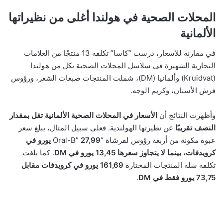
المحلات الصحية في هولندا أغلى من نظيراتها
الألمانية
في مقارنة للأسعار، درست “كاسا” تكلفة 13 منتجًا من العلامات
التجارية الشهيرة في سلاسل المحلات الصحية بكل من هولندا
(Kruidvat) وألمانيا (DM)، شملت المنتجات صبغات الشعر، ورؤوس
فرش الأسنان، وكريم الوجه.
وأظهرت النتائج أن
الأسعار في المحلات الصحية الألمانية تقل بمقدار
النصف تقريبًا
عن نظيرتها الهولندية. فعلى سبيل المثال، يبلغ سعر
عبوة مكونة من أربعة رؤوس لفرشاة “Oral-B”
27,99 يورو في
كرويدفات، بينما لا يتجاوز سعرها 13,45 يورو في DM
. كما بلغت
تكلفة سلة المنتجات المختارة
161,69 يورو في كرويدفات مقابل
73,75 يورو فقط في DM
.