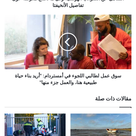
الضرائب
تفاصيل الأنخيفتا
الهولندية
وكل
سوق
ما
عمل
تحتاج
لطالبي
معرفته
اللجوء
حول
في
تفاصيل
أمستردام:
الأنخيفتا
"أريد
بناء
حياة
طبيعية
سوق عمل لطالبي اللجوء في أمستردام: "أريد بناء حياة
هنا،
طبيعية هنا، والعمل جزء منها"
والعمل
جزء
مقالات ذات صلة
منها"