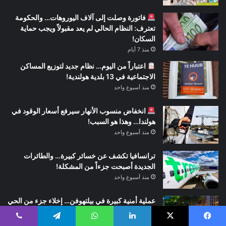
فاتورة وصلت إلى آلاف اليوروهات… والحكومة
تعترف: النظام الحالي لم يعد مقبولاً ويجب حماية
السكان!
منذ 7 أيام
اعتباراً من اليوم… نظام جديد لتوزيع المساكن
الاجتماعية في 13 بلدية هولندية!
منذ أسبوع واحد
انخفاض منسوب الأنهار سيرفع أسعار الوقود في
هولندا… وهذا هو السبب!
منذ أسبوع واحد
ترانسافيا تكشف عن خسائر كبيرة… والطائرات
الجديدة أصبحت جزءاً من المشكلة!
منذ أسبوع واحد
عملية أمنية كبيرة في بيلتهوفن… إخلاء جزء من الحي
احترازياً والشرطة تطوق المنطقة
منذ أسبوع واحد
يسبوك
‫X
لينكدإن
واتساب
تيلقرام
ڤايبر