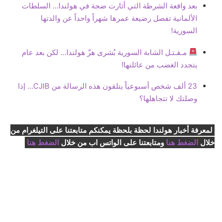
بعد واقعة الشرطة التي أثارت ضجة في هولندا… السلطات
الألمانية تفصل رضيعة عمرها شهراً واحداً عن والدتها
السورية!
مـقـتـل الشابة السورية بُشرى هزّ هولندا… لكن بعد عام
يتجدد الغضب من عائلتها!
23 ألف شخص أسبوعياً يتلقون هذه الرسالة من CJIB… إذا
وصلتك لا تتجاهلها؟
لمعرفة أخبار هولندا لحظة بلحظة يمكنكم متابعتنا على التيلغرام من
خلال
الضغط هنا
ومتابعتنا على الواتس اب من خلال
الضغط هنا