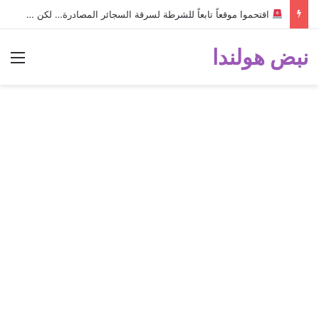
اقتحموا موقعاً تابعاً للشرطة لسرقة السجائر المصادرة… لكن خطأ صغير أثناء الهروب أسقط الخطة وكشفهم!
نبض هولندا
الق