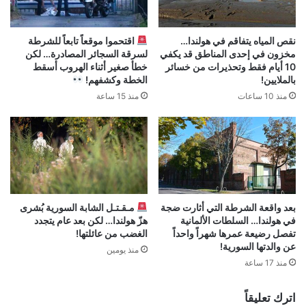
نقص المياه يتفاقم في هولندا…
اقتحموا موقعاً تابعاً للشرطة
مخزون في إحدى المناطق قد يكفي
لسرقة السجائر المصادرة… لكن
10 أيام فقط وتحذيرات من خسائر
خطأ صغير أثناء الهروب أسقط
بالملايين!
الخطة وكشفهم!
منذ 10 ساعات
منذ 15 ساعة
بعد واقعة الشرطة التي أثارت ضجة
مـقـتـل الشابة السورية بُشرى
في هولندا… السلطات الألمانية
هزّ هولندا… لكن بعد عام يتجدد
تفصل رضيعة عمرها شهراً واحداً
الغضب من عائلتها!
عن والدتها السورية!
منذ يومين
منذ 17 ساعة
اترك تعليقاً