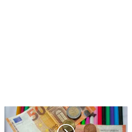
بلدية
هولندية
تمنح
الأطفال