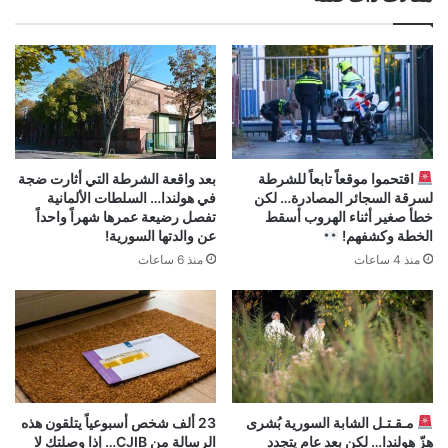
اقتحموا موقعاً تابعاً للشرطة
بعد واقعة الشرطة التي أثارت ضجة
لسرقة السجائر المصادرة… لكن
في هولندا… السلطات الألمانية
خطأ صغير أثناء الهروب أسقط
تفصل رضيعة عمرها شهراً واحداً
الخطة وكشفهم!
عن والدتها السورية!
منذ 4 ساعات
منذ 6 ساعات
مـقـتـل الشابة السورية بُشرى
23 ألف شخص أسبوعياً يتلقون هذه
هزّ هولندا… لكن بعد عام يتجدد
الرسالة من CJIB… إذا وصلتك لا