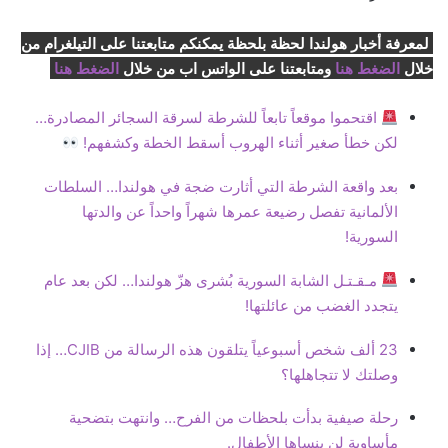
لمعرفة أخبار هولندا لحظة بلحظة يمكنكم متابعتنا على التيلغرام من
خلال
الضغط هنا
ومتابعتنا على الواتس اب من خلال
الضغط هنا
اقتحموا موقعاً تابعاً للشرطة لسرقة السجائر المصادرة…
لكن خطأ صغير أثناء الهروب أسقط الخطة وكشفهم!
بعد واقعة الشرطة التي أثارت ضجة في هولندا… السلطات
الألمانية تفصل رضيعة عمرها شهراً واحداً عن والدتها
السورية!
مـقـتـل الشابة السورية بُشرى هزّ هولندا… لكن بعد عام
يتجدد الغضب من عائلتها!
23 ألف شخص أسبوعياً يتلقون هذه الرسالة من CJIB… إذا
وصلتك لا تتجاهلها؟
رحلة صيفية بدأت بلحظات من الفرح… وانتهت بتضحية
مأساوية لن ينساها الأطفال.