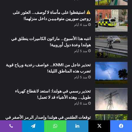
استيقظوا على مأساة لا تُوصف… العثور على
زوجين سوريين متوفـيـيـن داخل منزلهما!
منذ 4 أيام
انتبه هذا الأسبوع… ماراثون الكاميرات ينطلق في
هولندا وعدة دول أوروبية!
منذ 5 أيام
تحذير عاجل من KNMI… عواصف رعدية ورياح قوية
تضرب هذه المناطق الليلة!
منذ 5 أيام
تحذير رسمي في هولندا: استعد لانقطاع كهرباء
طويل… وهذه الأشياء قد لا تعمل!
منذ 6 أيام
توقعات الطقس في هولندا وإصدار الرمز الأصفر في
جميع أنحاء البلاد
منذ 6 أيام
يسبوك
‫X
لينكدإن
واتساب
تيلقرام
ڤايبر