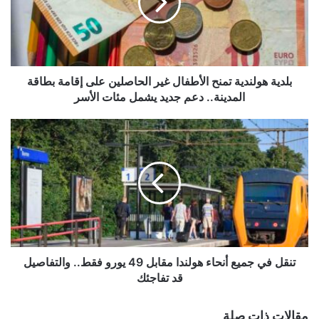
غير
الحاصلين
على
إقامة
بطاقة
المدينة..
بلدية هولندية تمنح الأطفال غير الحاصلين على إقامة بطاقة
دعم
المدينة.. دعم جديد يشمل مئات الأسر
جديد
يشمل
تنقل
مئات
في
الأسر
جميع
أنحاء
هولندا
مقابل
49
يورو
فقط..
والتفاصيل
تنقل في جميع أنحاء هولندا مقابل 49 يورو فقط.. والتفاصيل
قد
قد تفاجئك
تفاجئك
مقالات ذات صلة