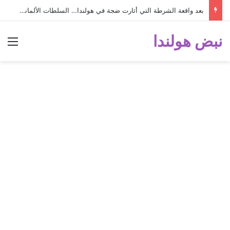
بعد واقعة الشرطة التي أثارت ضجة في هولندا… السلطات الألمانية تفصل رضيعة عمرها شهراً واحداً عن والدتها السورية!
نبض هولندا
الق