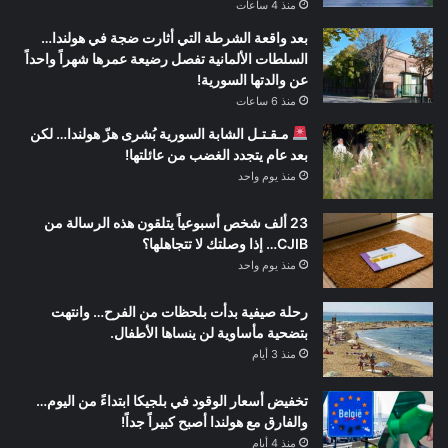
منذ 4 ساعات
بعد واقعة الشرطة التي أثارت ضجة في هولندا…
السلطات الألمانية تفصل رضيعة عمرها شهراً واحداً
عن والدتها السورية!
منذ 6 ساعات
مـقـتـل الشابة السورية بُشرى هزّ هولندا… لكن
بعد عام يتجدد الغضب من عائلتها!
منذ يوم واحد
23 ألف شخص أسبوعياً يتلقون هذه الرسالة من
CJIB… إذا وصلتك لا تتجاهلها؟
منذ يوم واحد
رحلة صيفية بدأت بلحظات من الفرح… وانتهت
بتضحية مأساوية لن ينساها الأطفال.
منذ 3 أيام
تخفيض أسعار الوقود في بلجيكا ابتداءً من اليوم…
والفارق مع هولندا أصبح كبيراً جداً!
منذ 4 أيام