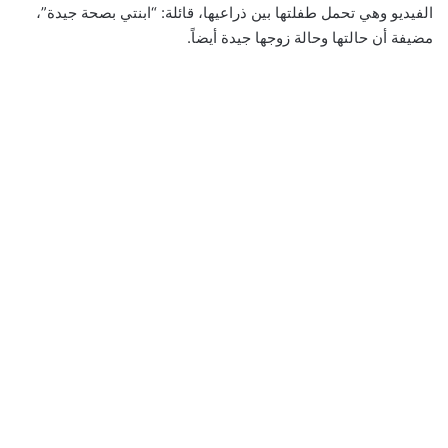
الفيديو وهي تحمل طفلتها بين ذراعيها، قائلة: “ابنتي بصحة جيدة”،
مضيفة أن حالتها وحالة زوجها جيدة أيضاً.