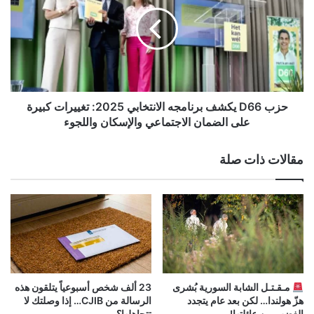
يكشف
برنامجه
الانتخابي
2025:
تغييرات
كبيرة
على
الضمان
حزب D66 يكشف برنامجه الانتخابي 2025: تغييرات كبيرة
الاجتماعي
على الضمان الاجتماعي والإسكان واللجوء
والإسكان
واللجوء
مقالات ذات صلة
مـقـتـل الشابة السورية بُشرى
23 ألف شخص أسبوعياً يتلقون هذه
هزّ هولندا… لكن بعد عام يتجدد
الرسالة من CJIB… إذا وصلتك لا
الغضب من عائلتها!
تتجاهلها؟