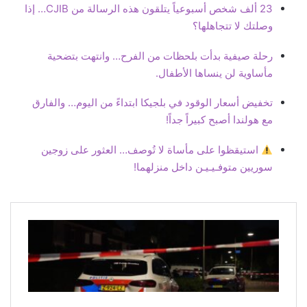
23 ألف شخص أسبوعياً يتلقون هذه الرسالة من CJIB… إذا
وصلتك لا تتجاهلها؟
رحلة صيفية بدأت بلحظات من الفرح… وانتهت بتضحية
مأساوية لن ينساها الأطفال.
تخفيض أسعار الوقود في بلجيكا ابتداءً من اليوم… والفارق
مع هولندا أصبح كبيراً جداً!
استيقظوا على مأساة لا تُوصف… العثور على زوجين
سوريين متوفـيـيـن داخل منزلهما!