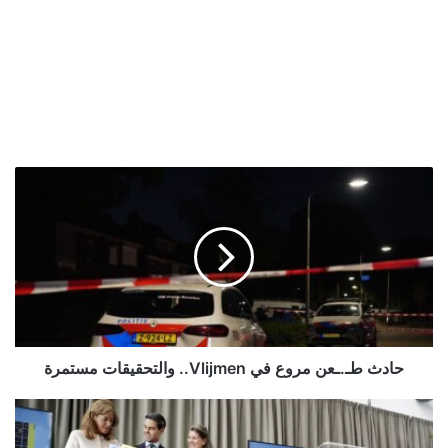
حادث
طـ.ـعن
مروع
في
Vlijmen..
والتحقيقات
مستمرة
حادث طـ.ـعن مروع في Vlijmen.. والتحقيقات مستمرة
حزب
D66