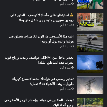
منذ 3 أيام
استيقظوا على مأساة لا تُوصف… العثور على
زوجين سوريين متوفـيـيـن داخل منزلهما!
منذ 4 أيام
انتبه هذا الأسبوع… ماراثون الكاميرات ينطلق في
هولندا وعدة دول أوروبية!
منذ 4 أيام
تحذير عاجل من KNMI… عواصف رعدية ورياح قوية
تضرب هذه المناطق الليلة!
منذ 5 أيام
تحذير رسمي في هولندا: استعد لانقطاع كهرباء
طويل… وهذه الأشياء قد لا تعمل!
منذ 5 أيام
توقعات الطقس في هولندا وإصدار الرمز الأصفر في
جميع أنحاء البلاد