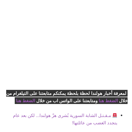
لمعرفة أخبار هولندا لحظة بلحظة يمكنكم متابعتنا على التيلغرام من
خلال
الضغط هنا
ومتابعتنا على الواتس اب من خلال
الضغط هنا
مـقـتـل الشابة السورية بُشرى هزّ هولندا… لكن بعد عام
يتجدد الغضب من عائلتها!