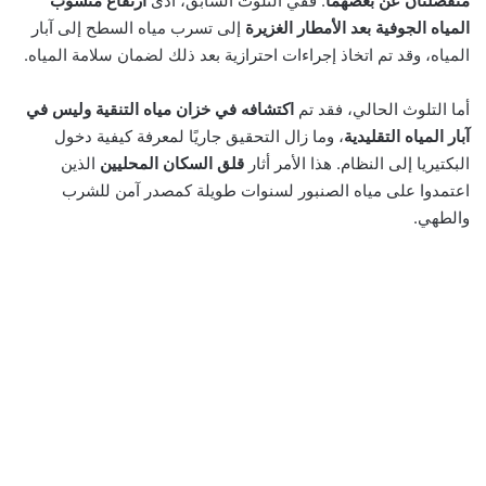
منفصلتان عن بعضهما
. ففي التلوث السابق، أدى
ارتفاع منسوب
المياه الجوفية بعد الأمطار الغزيرة
إلى تسرب مياه السطح إلى آبار
المياه، وقد تم اتخاذ إجراءات احترازية بعد ذلك لضمان سلامة المياه.
أما التلوث الحالي، فقد تم
اكتشافه في خزان مياه التنقية وليس في
آبار المياه التقليدية
، وما زال التحقيق جاريًا لمعرفة كيفية دخول
البكتيريا إلى النظام. هذا الأمر أثار
قلق السكان المحليين
الذين
اعتمدوا على مياه الصنبور لسنوات طويلة كمصدر آمن للشرب
والطهي.