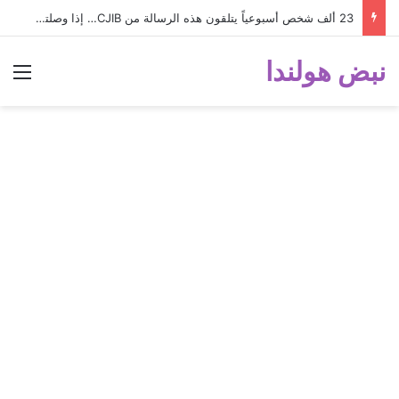
23 ألف شخص أسبوعياً يتلقون هذه الرسالة من CJIB… إذا وصلتك لا تتجاهلها؟
نبض هولندا
الق