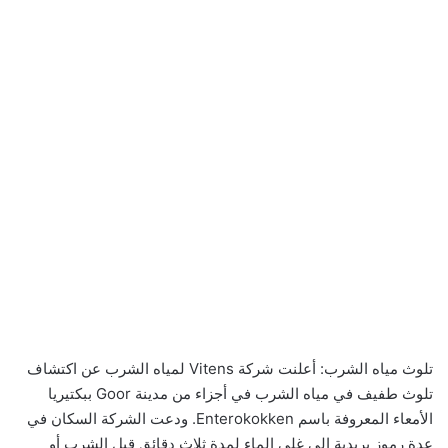
تلوث مياه الشرب: أعلنت شركة Vitens لمياه الشرب عن اكتشاف
تلوث طفيف في مياه الشرب في أجزاء من مدينة Goor ببكتيريا
الأمعاء المعروفة باسم Enterokokken. ودعت الشركة السكان في
عدة رموز بريدية إلى غلي الماء لمدة ثلاث دقائق قبل الشرب أو