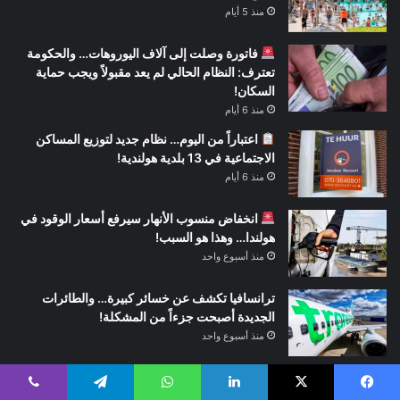
منذ 5 أيام
فاتورة وصلت إلى آلاف اليوروهات… والحكومة
تعترف: النظام الحالي لم يعد مقبولاً ويجب حماية
السكان!
منذ 6 أيام
اعتباراً من اليوم… نظام جديد لتوزيع المساكن
الاجتماعية في 13 بلدية هولندية!
منذ 6 أيام
انخفاض منسوب الأنهار سيرفع أسعار الوقود في
هولندا… وهذا هو السبب!
منذ أسبوع واحد
ترانسافيا تكشف عن خسائر كبيرة… والطائرات
الجديدة أصبحت جزءاً من المشكلة!
منذ أسبوع واحد
عملية أمنية كبيرة في بيلتهوفن… إخلاء جزء من الحي
احترازياً والشرطة تطوق المنطقة
يسبوك
‫X
لينكدإن
واتساب
تيلقرام
ڤايبر