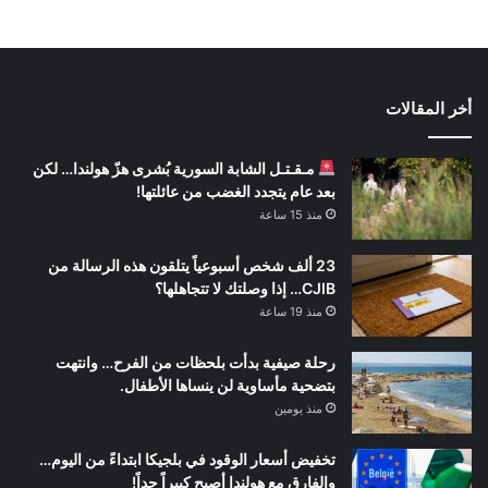
أخر المقالات
مـقـتـل الشابة السورية بُشرى هزّ هولندا… لكن
بعد عام يتجدد الغضب من عائلتها!
منذ 15 ساعة
23 ألف شخص أسبوعياً يتلقون هذه الرسالة من
CJIB… إذا وصلتك لا تتجاهلها؟
منذ 19 ساعة
رحلة صيفية بدأت بلحظات من الفرح… وانتهت
بتضحية مأساوية لن ينساها الأطفال.
منذ يومين
تخفيض أسعار الوقود في بلجيكا ابتداءً من اليوم…
والفارق مع هولندا أصبح كبيراً جداً!