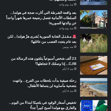
منذ يوم واحد
بعد واقعة الشرطة التي أثارت ضجة في هولندا…
السلطات الألمانية تفصل رضيعة عمرها شهراً واحداً
عن والدتها السورية!
منذ يوم واحد
مـقـتـل الشابة السورية بُشرى هزّ هولندا… لكن
بعد عام يتجدد الغضب من عائلتها!
منذ يومين
23 ألف شخص أسبوعياً يتلقون هذه الرسالة من
CJIB… إذا وصلتك لا تتجاهلها؟
منذ 3 أيام
رحلة صيفية بدأت بلحظات من الفرح… وانتهت
بتضحية مأساوية لن ينساها الأطفال.
منذ 4 أيام
تخفيض أسعار الوقود في بلجيكا ابتداءً من اليوم…
والفارق مع هولندا أصبح كبيراً جداً!