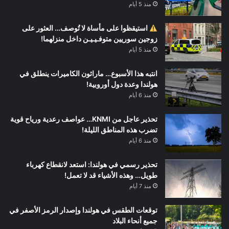
منذ 5 أيام
استيقظوا على مأساة لا تُوصف… العثور على
زوجين سوريين متوفـيـيـن داخل منزلهما!
منذ 5 أيام
انتبه هذا الأسبوع… ماراثون الكاميرات ينطلق في
هولندا وعدة دول أوروبية!
منذ 6 أيام
تحذير عاجل من KNMI… عواصف رعدية ورياح قوية
تضرب هذه المناطق الليلة!
منذ 6 أيام
تحذير رسمي في هولندا: استعد لانقطاع كهرباء
طويل… وهذه الأشياء قد لا تعمل!
منذ 7 أيام
توقعات الطقس في هولندا وإصدار الرمز الأصفر في
جميع أنحاء البلاد