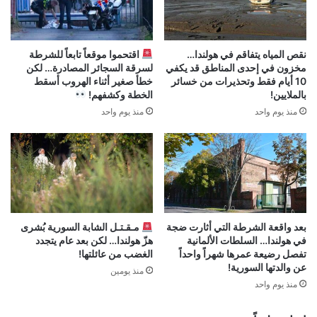
نقص المياه يتفاقم في هولندا…
اقتحموا موقعاً تابعاً للشرطة
مخزون في إحدى المناطق قد يكفي
لسرقة السجائر المصادرة… لكن
10 أيام فقط وتحذيرات من خسائر
خطأ صغير أثناء الهروب أسقط
بالملايين!
الخطة وكشفهم!
منذ يوم واحد
منذ يوم واحد
بعد واقعة الشرطة التي أثارت ضجة
مـقـتـل الشابة السورية بُشرى
في هولندا… السلطات الألمانية
هزّ هولندا… لكن بعد عام يتجدد
تفصل رضيعة عمرها شهراً واحداً
الغضب من عائلتها!
عن والدتها السورية!
منذ يومين
منذ يوم واحد