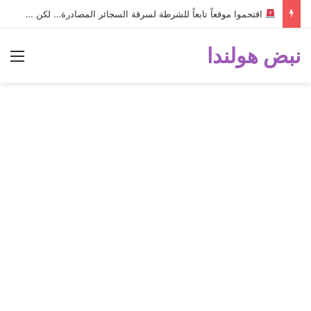
اقتحموا موقعاً تابعاً للشرطة لسرقة السجائر المصادرة… لكن خطأ صغير أثناء الهروب أسقط الخطة وكشفهم!
نبض هولندا
الق