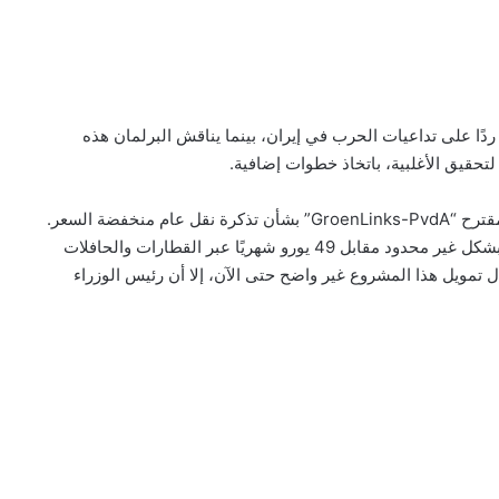
ردًا على تداعيات الحرب في إيران، بينما يناقش البرلمان هذه
 لتحقيق الأغلبية، باتخاذ خطوات إضافية.
وبعد ساعات من النقاش، اتضح أن الحكومة مستعدة لتبنّي مقترح “GroenLinks-PvdA” بشأن تذكرة نقل عام منخفضة السعر.
وبموجب “تذكرة هولندا”، سيتمكن المستخدمون من السفر بشكل غير محدود مقابل 49 يورو شهريًا عبر القطارات والحافلات
ال تمويل هذا المشروع غير واضح حتى الآن، إلا أن رئيس الوزراء