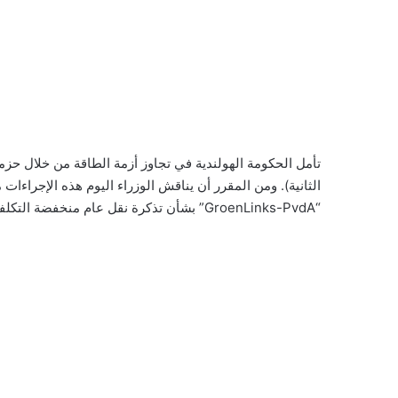
تأمل الحكومة الهولندية في تجاوز أزمة الطاقة من خلال حزم
الثانية). ومن المقرر أن يناقش الوزراء اليوم هذه الإجراءا
“GroenLinks-PvdA” بشأن تذكرة نقل عام منخفضة التكلفة في أوقات خارج الذروة تحظى بدعم من الحكومة.